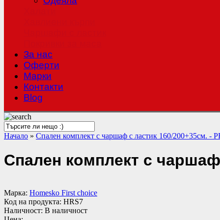
Одеяла
Халати
Хавлиени кърпи
Чаршафи с ластик
Покривки за маса
За нас
Оферти
Mарки
Контакти
Blog
Начало
»
Спален комплект с чаршаф с ластик 160/200+35см. -
Спален комплект с чаршаф 
Марка:
Homesko First choice
Код на продукта:
HRS7
Наличност:
В наличност
Цена: