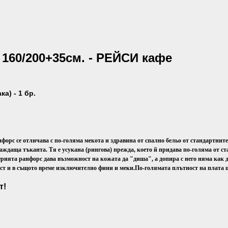
 160/200+35см. - РЕЙСИ кафе
а) - 1 бр.
нфорс се отличава с по-голяма мекота и здравина от спално бельо от стандартнит
аждаща тъканта. Тя е усукана (рингова) прежда, което й придава по-голяма от с
рията ранфорс дава възможност на кожата да "диша", а допира с него няма как 
ост и в същото време изключително фини и меки.
По-голямата плътност на плата щ
т!