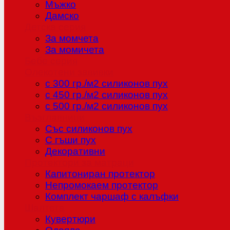
Мъжко
Дамско
Детска серия
За момчета
За момичета
Бебе серия
Олекотени завивки
с 300 гр./м2 силиконов пух
с 450 гр./м2 силиконов пух
с 500 гр./м2 силиконов пух
Възглавници
Със силиконов пух
С гъши пух
Декоративни
Протектори за матраци
Капитониран протектор
Непромокаем протектор
Комплект чаршаф с калъфки
Шалтета
Кувертюри