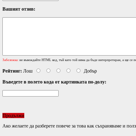
Вашият отзив:
Забележка:
не въвеждайте HTML код, тъй като той няма да бъде интерпретиран, а ще се п
Рейтинг:
Лош
Добър
Въведете в полето кода от картинката по-долу:
Продължи
Ако желаете да разберете повече за това как съхраняваме и по