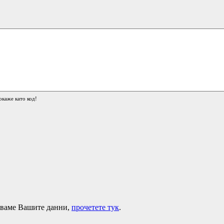
окаже като код!
лзваме Вашите данни,
прочетете тук
.