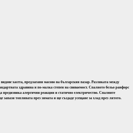
е видове хасета, предлагани масово на българския пазар. Разликата между
тандартната здравина и по-малка степен на свиваемост. Спалното бельо ранфорс
да предизвика алергични реакции и статично електричество. Спалните
е запази топлината през зимата и ще създаде усещане за хлад през лятото.