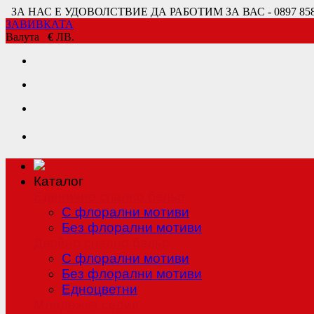
ЗА НАС Е УДОВОЛСТВИЕ ДА РАБОТИМ ЗА ВАС - 0897 858 80
ЗАВИВКАТА
Валута
€
ЛВ.
Каталог
Единично спално бельо
С флорални мотиви
Без флорални мотиви
Двойно спално бельо
С флорални мотиви
Без флорални мотиви
Едноцветни
Младежка серия