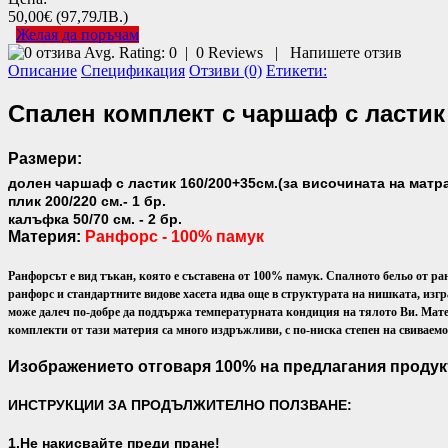
50,00€
(97,79ЛВ.)
Желая да поръчам
Avg. Rating:
0
|
0
Reviews
|
Напишете отзив
Описание
Спецификация
Отзиви (0)
Етикети:
Спален комплект с чаршаф с ластик
Размери:
долен чаршаф с ластик 160/200+35см.(за височината на матрак
плик 200/220 см.- 1 бр.
калъфка 50/70 см. - 2 бр.
Материя:
Ранфорс - 100% памук
Ранфорсът е вид тъкан, която е съставена от 100% памук. Спалното бельо от ра
ранфорс и стандартните видове хасета идва още в структурата на нишката, изгр
може далеч по-добре да поддържа температурната кондиция на тялото Ви.
Мате
комплекти от тази материя са много издръжливи, с по-ниска степен на свиваем
Изображението отговаря 100% на предлагания продук
ИНСТРУКЦИИ ЗА ПРОДЪЛЖИТЕЛНО ПОЛЗВАНЕ:
1.Не накисвайте преди пране!