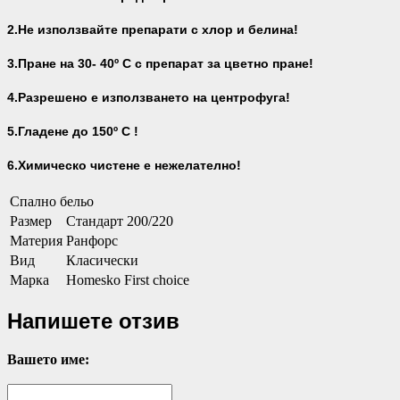
2.Не използвайте препарати с хлор и белина!
3.Пране на 30- 40
º С с препарат за цветно пране!
4.Разрешено е използването на центрофуга!
5.Гладене до 150º С !
6.Химическо чистене е нежелателно!
Спално бельо
Размер
Стандарт 200/220
Материя
Ранфорс
Вид
Класически
Марка
Homesko First choice
Напишете отзив
Вашето име: