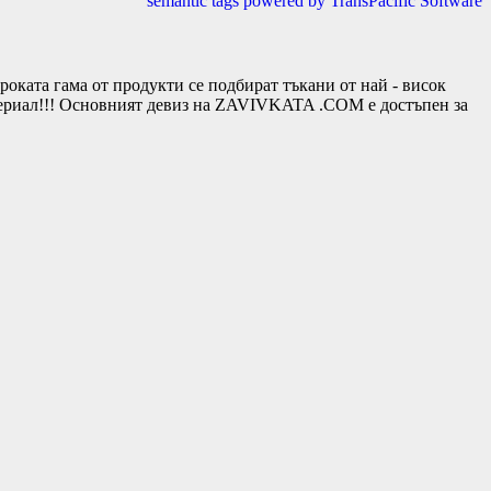
semantic tags powered by TransPacific Software
та гама от продукти се подбират тъкани от най - висок
териал!!! Основният девиз на ZAVIVKATA .COM е достъпен за