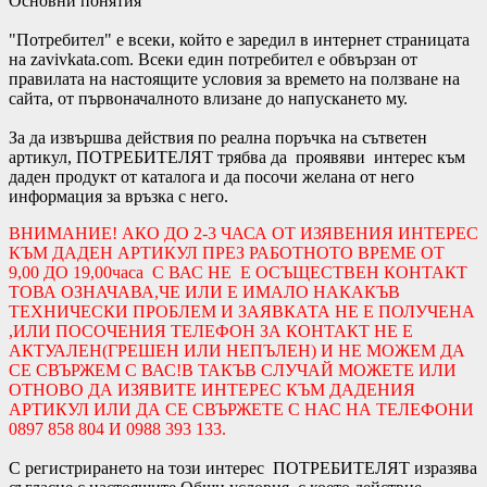
Основни понятия
"Потребител" е всеки, който е заредил в интернет страницата
на zavivkata.com. Всеки един потребител е обвързан от
правилата на настоящите условия за времето на ползване на
сайта, от първоначалното влизане до напускането му.
За да извършва действия по реална поръчка на сътветен
артикул, ПОТРЕБИТЕЛЯТ трябва да проявяви интерес към
даден продукт от каталога и да посочи желана от него
информация за връзка с него.
ВНИМАНИЕ! АКО ДО 2-3 ЧАСА ОТ ИЗЯВЕНИЯ ИНТЕРЕС
КЪМ ДАДЕН АРТИКУЛ ПРЕЗ РАБОТНОТО ВРЕМЕ ОТ
9,00 ДО 19,00часа С ВАС НЕ Е ОСЪЩЕСТВЕН КОНТАКТ
ТОВА ОЗНАЧАВА,ЧЕ ИЛИ Е ИМАЛО НАКАКЪВ
ТЕХНИЧЕСКИ ПРОБЛЕМ И ЗАЯВКАТА НЕ Е ПОЛУЧЕНА
,ИЛИ ПОСОЧЕНИЯ ТЕЛЕФОН ЗА КОНТАКТ НЕ Е
АКТУАЛЕН(ГРЕШЕН ИЛИ НЕПЪЛЕН) И НЕ МОЖЕМ ДА
СЕ СВЪРЖЕМ С ВАС!В ТАКЪВ СЛУЧАЙ МОЖЕТЕ ИЛИ
ОТНОВО ДА ИЗЯВИТЕ ИНТЕРЕС КЪМ ДАДЕНИЯ
АРТИКУЛ ИЛИ ДА СЕ СВЪРЖЕТЕ С НАС НА ТЕЛЕФОНИ
0897 858 804 И 0988 393 133.
С регистрирането на този интерес ПОТРЕБИТЕЛЯТ изразява