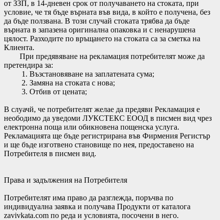
от ЗЗП, в 14-дневен срок от получаването на стоката, при
условие, че тя бъде върната във вида, в който е получена, без
да бъде ползвана. В този случай стоката трябва да бъде
върната в запазена оригинална опаковка и с ненарушена
цялост. Разходите по връщането на стоката са за сметка на
Клиента.
При предявяване на рекламация потребителят може да
претендира за:
1. Възстановяване на заплатената сума;
2. Замяна на стоката с нова;
3. Отбив от цената;
В слуачй, че потребителят желае да предяви Рекламация е
неободимо да уведоми ЛУКСТЕКС ЕООД в писмен вид чрез
електронна поща или обикновена пощенска услуга.
Рекламацията ще бъде регистрирана във Фирмения Регистър
и ще бъде изготвено становище по нея, предоставено на
Потребителя в писмен вид.
Права и задължения на Потребителя
Потребителят има право да разглежда, поръчва по
индивидуална заявка и получава Продукти от каталога
zavivkata.com по реда и условията, посочени в него.