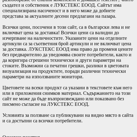
създател и собственик е ЛУКСТЕКС ЕООД. Сайтът има
специализирана насоченост и в него може да добиете
представа за актуалните десени предлагани на пазара.
Всички цени, посочени в този сайт, са в български лева и не
включват цена за доставка! Всички цени са валидни до
изчерпване на наличностите. Указаните цени на отделните
артикули са за съответния брой артикули и не включват цена
за доставка. ЛУКСТЕКС ЕООД има право да променя цените
без предварително да уведомява своите потребители, както и
да коригира сгрешени технически и други параметри на
стоките. Възможни са печатни грешки, разлики в цветовата
визуализация на продуктите, поради различни технически
параметри на използваните монитори.
Цветовете на всеки продукт са указани в текстовете към него
или в приложения снимков материал. Съдържанието на този
сайт не може да бъде възпроизвеждано или показвано без
писмено съгласие на ЛУКСТЕКС ЕООД.
Условията за ползване са публикувани на видно място в сайта
и са достъпни са всички потребители.