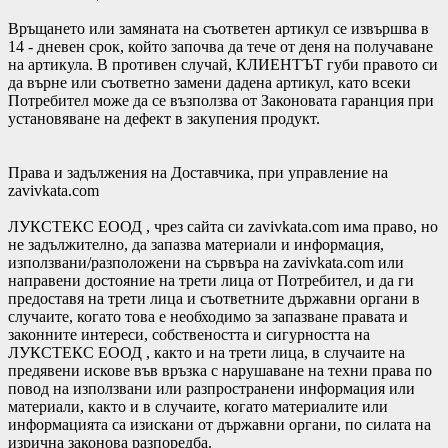
Връщането или замяната на съответен артикул се извършва в
14 - дневен срок, който започва да тече от деня на получаване
на артикула. В противен случай, КЛИЕНТЪТ губи правото си
да върне или съответно замени дадена артикул, като всеки
Потребител може да се възползва от Законовата гаранция при
установяване на дефект в закупения продукт.
Права и задължения на Доставчика, при управление на
zavivkata.com
ЛУКСТЕКС ЕООД , чрез сайта си zavivkata.com има право, но
не задължително, да запазва материали и информация,
използвани/разположени на сървъра на zavivkata.com или
направени достояние на трети лица от Потребител, и да ги
предоставя на трети лица и съответните държавни органи в
случаите, когато това е необходимо за запазване правата и
законните интереси, собствеността и сигурността на
ЛУКСТЕКС ЕООД , както и на трети лица, в случаите на
предявени искове във връзка с нарушаване на техни права по
повод на използвани или разпространени информация или
материали, както и в случаите, когато материалите или
информацията са изискани от държавни органи, по силата на
изрична законова разпоредба.