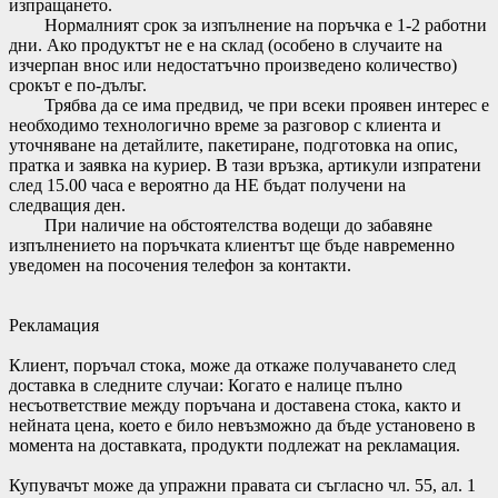
изпращането.
Нормалният срок за изпълнение на поръчка е 1-2 работни
дни. Ако продуктът не е на склад (особено в случаите на
изчерпан внос или недостатъчно произведено количество)
срокът е по-дълъг.
Трябва да се има предвид, че при всеки проявен интерес е
необходимо технологично време за разговор с клиента и
уточняване на детайлите, пакетиране, подготовка на опис,
пратка и заявка на куриер. В тази връзка, артикули изпратени
след 15.00 часа е вероятно да НЕ бъдат получени на
следващия ден.
При наличие на обстоятелства водещи до забавяне
изпълнението на поръчката клиентът ще бъде навременно
уведомен на посочения телефон за контакти.
Рекламация
Клиент, поръчал стока, може да откаже получаването след
доставка в следните случаи: Когато е налице пълно
несъответствие между поръчана и доставена стока, както и
нейната цена, което е било невъзможно да бъде установено в
момента на доставката, продукти подлежат на рекламация.
Купувачът може да упражни правата си съгласно чл. 55, ал. 1