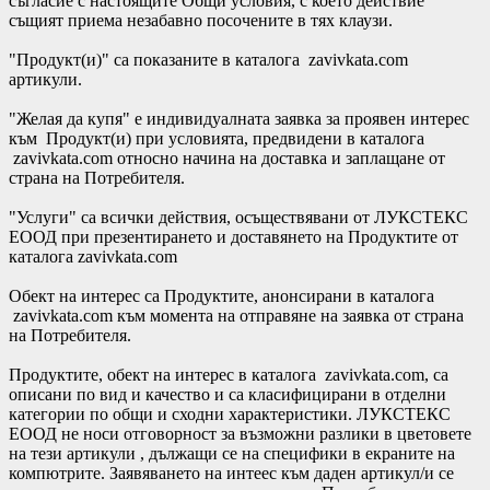
съгласие с настоящите Общи условия, с което действие
същият приема незабавно посочените в тях клаузи.
"Продукт(и)" са показаните в каталога zavivkata.com
артикули.
"Желая да купя" е индивидуалната заявка за проявен интерес
към Продукт(и) при условията, предвидени в каталога
zavivkata.com относно начина на доставка и заплащане от
страна на Потребителя.
"Услуги" са всички действия, осъществявани от ЛУКСТЕКС
ЕООД при презентирането и доставянето на Продуктите от
каталога zavivkata.com
Обект на интерес са Продуктите, анонсирани в каталога
zavivkata.com към момента на отправяне на заявка от страна
на Потребителя.
Продуктите, обект на интерес в каталога zavivkata.com, са
описани по вид и качество и са класифицирани в отделни
категории по общи и сходни характеристики. ЛУКСТЕКС
ЕООД не носи отговорност за възможни разлики в цветовете
на тези артикули , дължащи се на специфики в екраните на
компютрите. Заявяването на интеес към даден артикул/и се