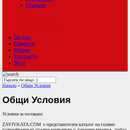
Одеяла
Халати
Хавлиени кърпи
Чаршафи с ластик
Покривки за маса
За нас
Оферти
Mарки
Контакти
Blog
Начало
»
Общи Условия
Общи Условия
Условия за ползване
ZAVIVKATA.COM e представителен каталог на голямо
разнообразие от спални комплекти и домашен текстил , чийто