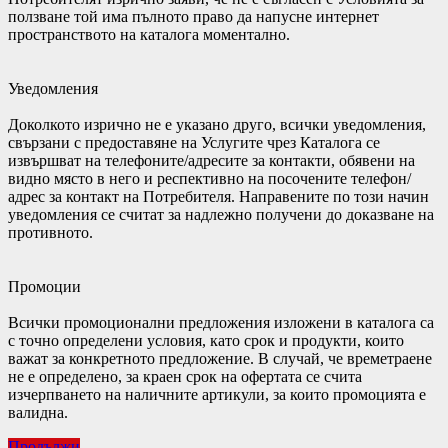
ползване той има пълното право да напусне интернет
пространството на каталога моментално.
Уведомления
Доколкото изрично не е указано друго, всички уведомления,
свързани с предоставяне на Услугите чрез Каталога се
извършват на телефоните/адресите за контакти, обявени на
видно място в него и респективно на посочените телефон/
адрес за контакт на Потребителя. Направените по този начин
уведомления се считат за надлежно получени до доказване на
противното.
Промоции
Всички промоционални предложения изложени в каталога са
с точно определени условия, като срок и продукти, които
важат за конкретното предложение. В случай, че времетраене
не е определено, за краен срок на офертата се счита
изчерпването на наличните артикули, за които промоцията е
валидна.
Продължи