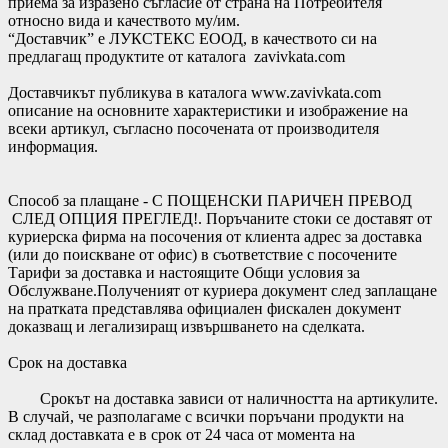
приема за изразено съгласие от страна на Потребителя
относно вида и качеството му/им.
“Доставчик” е ЛУКСТЕКС ЕООД, в качеството си на
предлагащ продуктите от каталога zavivkata.com
Доставчикът публикува в каталога www.zavivkata.com
описание на основните характеристики и изображение на
всеки артикул, съгласно посочената от производителя
информация.
Способ за плащане - С ПОЩЕНСКИ ПАРИЧЕН ПРЕВОД
СЛЕД ОПЦИЯ ПРЕГЛЕД!. Поръчаните стоки се доставят от
куриерска фирма на посочения от клиента адрес за доставка
(или до поискване от офис) в съответствие с посочените
Тарифи за доставка и настоящите Общи условия за
Обслужване.Полученият от куриера документ след заплащане
на пратката представлява официален фискален документ
доказващ и легализиращ извършването на сделката.
Срок на доставка
Срокът на доставка зависи от наличността на артикулите.
В случай, че разполагаме с всички поръчани продукти на
склад доставката е в срок от 24 часа от момента на