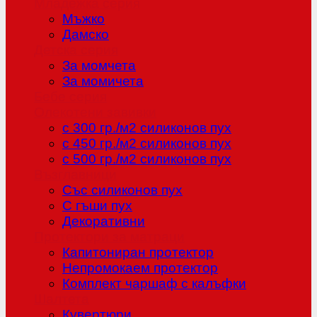
Младежка серия
Мъжко
Дамско
Детска серия
За момчета
За момичета
Бебе серия
Олекотени завивки
с 300 гр./м2 силиконов пух
с 450 гр./м2 силиконов пух
с 500 гр./м2 силиконов пух
Възглавници
Със силиконов пух
С гъши пух
Декоративни
Протектори за матраци
Капитониран протектор
Непромокаем протектор
Комплект чаршаф с калъфки
Шалтета
Кувертюри