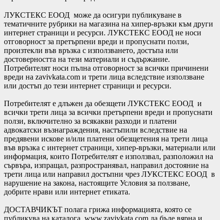
ЛУКСТЕКС ЕООД може да осигури публикуване в
тематичните рубрики на магазина на хипер-връзки към други
интернет страници и ресурси. ЛУКСТЕКС ЕООД не носи
отговорност за претърпени вреди и пропуснати ползи,
произтекли във връзка с използването, достъпа или
достоверността на тези материали и съдържание.
Потребителят носи пълна отговорност за всички причинени
вреди на zavivkata.com и трети лица вследствие използване
или достъп до тези интернет страници и ресурси.
Потребителят е длъжен да обезщети ЛУКСТЕКС ЕООД и
всички трети лица за всички претърпени вреди и пропуснати
ползи, включително за всякакви разходи и платени
адвокатски възнаграждения, настъпили вследствие на
предявени искове и/или платени обезщетения на трети лица
във връзка с интернет страници, хипер-връзки, материали или
информация, които Потребителят е използвал, разположил на
сървъра, изпращал, разпространявал, направил достояние на
трети лица или направил достъпни чрез ЛУКСТЕКС ЕООД в
нарушение на закона, настоящите Условия за ползване,
добрите нрави или интернет етиката.
ДОСТАВЧИКЪТ полага грижа информацията, която се
публикува на каталога www.zavivkata.com да бъде вярна и