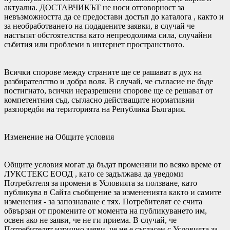
актуална. ДОСТАВЧИКЪТ не носи отговорност за
невъзможността да се предостави достъп до каталога , както и
за необработването на подадените заявки, в случай че
настъпят обстоятелства като непреодолима сила, случайни
събития или проблеми в интернет пространството.
Всички спорове между страните ще се рашават в дух на
разбирателство и добра воля. В случай, че съгласие не бъде
постигнато, всички неразрешени спорове ще се решават от
компетентния съд, съгласно действащите нормативни
разпоредби на територията на Република България.
Изменение на Общите условия
Общите условия могат да бъдат променяни по всяко време от
ЛУКСТЕКС ЕООД , като се задължава да уведоми
Потребителя за промени в Условията за ползване, като
публикува в Сайта съобщение за измененията както и самите
изменения - за запознаване с тях. Потребителят се счита
обвързан от промените от момента на публикуването им,
освен ако не заяви, че не ги приема. В случай, че
Потребителят изрично заяви, че не е съгласен с Условията за