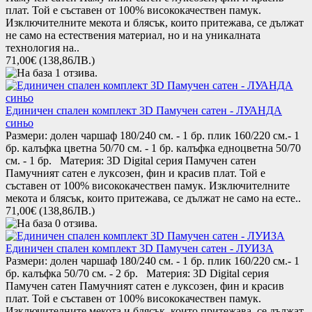
плат. Той е съставен от 100% висококачествен памук.
Изключителните мекота и блясък, които притежава, се дължат
не само на естествения материал, но и на уникалната
технология на..
71,00€
(138,86ЛВ.)
Единичен спален комплект 3D Памучен сатен - ЛУАНДА
синьо
Размери: долен чаршаф 180/240 см. - 1 бр. плик 160/220 см.- 1
бр. калъфка цветна 50/70 см. - 1 бр. калъфка едноцветна 50/70
см. - 1 бр. Материя: 3D Digital серия Памучен сатен
Памучният сатен е луксозен, фин и красив плат. Той е
съставен от 100% висококачествен памук. Изключителните
мекота и блясък, които притежава, се дължат не само на есте..
71,00€
(138,86ЛВ.)
Единичен спален комплект 3D Памучен сатен - ЛУИЗА
Размери: долен чаршаф 180/240 см. - 1 бр. плик 160/220 см.- 1
бр. калъфка 50/70 см. - 2 бр. Материя: 3D Digital серия
Памучен сатен Памучният сатен е луксозен, фин и красив
плат. Той е съставен от 100% висококачествен памук.
Изключителните мекота и блясък, които притежава, се дължат