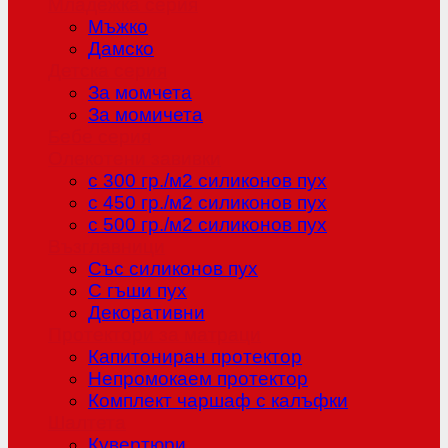
Младежка серия
Мъжко
Дамско
Детска серия
За момчета
За момичета
Бебе серия
Олекотени завивки
с 300 гр./м2 силиконов пух
с 450 гр./м2 силиконов пух
с 500 гр./м2 силиконов пух
Възглавници
Със силиконов пух
С гъши пух
Декоративни
Протектори за матраци
Капитониран протектор
Непромокаем протектор
Комплект чаршаф с калъфки
Шалтета
Кувертюри