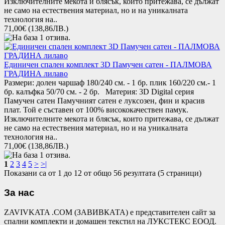
Изключителните мекота и блясък, които притежава, се дължат
не само на естествения материал, но и на уникалната
технология на..
71,00€
(138,86ЛВ.)
Единичен спален комплект 3D Памучен сатен - ПАЛМОВА
ГРАДИНА лилаво
Размери: долен чаршаф 180/240 см. - 1 бр. плик 160/220 см.- 1
бр. калъфка 50/70 см. - 2 бр. Материя: 3D Digital серия
Памучен сатен Памучният сатен е луксозен, фин и красив
плат. Той е съставен от 100% висококачествен памук.
Изключителните мекота и блясък, които притежава, се дължат
не само на естествения материал, но и на уникалната
технология на..
71,00€
(138,86ЛВ.)
1
2
3
4
5
>
>|
Показани са от 1 до 12 от общо 56 резултата (5 страници)
За нас
ZAVIVKATA .COM (ЗАВИВКАТА) е представителен сайт за
спални комплекти и домашен текстил на ЛУКСТЕКС ЕООД.