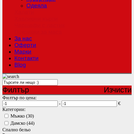
Одеяла
Халати
Хавлиени кърпи
Чаршафи с ластик
Покривки за маса
За нас
Оферти
Mарки
Контакти
Blog
Филтър
Изчисти
Филтър по цена:
-
€
Категории:
Мъжко (30)
Дамско (44)
Спално бельо