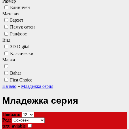
Размер
Единичен
Материя
Бархет
Памук сатен
Ранфорс
Вид
3D Digital
Класически
Марка
Bahar
First Choice
Начало
»
Младежка серия
Младежка серия
Покажи:
Ред:
text_aviable