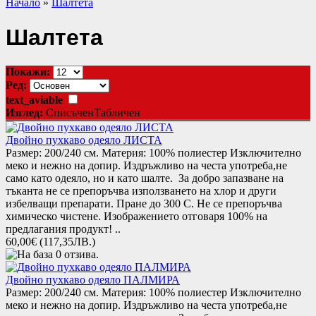
Начало
»
Шалтета
Шалтета
Покажи:
Ред:
text_aviable
Изглед:
Списъчен
Табличен
Двойно пухкаво одеяло ЛИСТА
Размер: 200/240 см. Материя: 100% полиестер Изключително
меко и нежно на допир. Издръжливo на честа употреба,не
само като одеяло, но и като шалте. За добро запазване на
тъканта не се препоръчва използването на хлор и други
избелващи препарати. Пране до 300 С. Не се препоръчва
химическо чистене. Изображението отговаря 100% на
предлагания продукт! ..
60,00€
(117,35ЛВ.)
Двойно пухкаво одеяло ПАЛМИРА
Размер: 200/240 см. Материя: 100% полиестер Изключително
меко и нежно на допир. Издръжливo на честа употреба,не