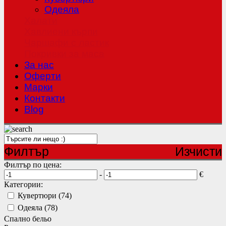
Одеяла
Халати
Хавлиени кърпи
Чаршафи с ластик
Покривки за маса
За нас
Оферти
Mарки
Контакти
Blog
Филтър
Изчисти
Филтър по цена:
-
€
Категории:
Кувертюри (74)
Одеяла (78)
Спално бельо