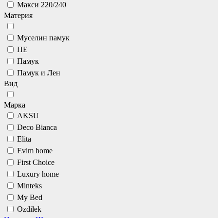
Макси 220/240
Материя
Муселин памук
ПЕ
Памук
Памук и Лен
Вид
Марка
AKSU
Deco Bianca
Elita
Evim home
First Choice
Luxury home
Minteks
My Bed
Ozdilek