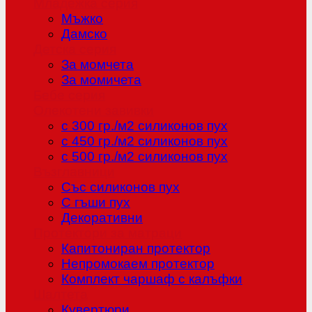
Младежка серия
Мъжко
Дамско
Детска серия
За момчета
За момичета
Бебе серия
Олекотени завивки
с 300 гр./м2 силиконов пух
с 450 гр./м2 силиконов пух
с 500 гр./м2 силиконов пух
Възглавници
Със силиконов пух
С гъши пух
Декоративни
Протектори за матраци
Капитониран протектор
Непромокаем протектор
Комплект чаршаф с калъфки
Шалтета
Кувертюри