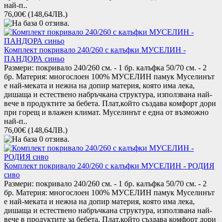
най-п..
76,00€
(148,64ЛВ.)
Комплект покривало 240/260 с калъфки МУСЕЛИН -
ПАНДОРА синьо
Размери: покривало 240/260 см. - 1 бр. калъфка 50/70 см. - 2
бр. Материя: многослоен 100% МУСЕЛИН памук Муселинът
е най-меката и нежна на допир материя, която има лека,
дишаща и естествено набръчкана структура, използвана най-
вече в продуктите за бебета. Плат,който създава комфорт дори
при горещ и влажен климат. Муселинът е една от възможно
най-п..
76,00€
(148,64ЛВ.)
Комплект покривало 240/260 с калъфки МУСЕЛИН - РОДИЯ
сиво
Размери: покривало 240/260 см. - 1 бр. калъфка 50/70 см. - 2
бр. Материя: многослоен 100% МУСЕЛИН памук Муселинът
е най-меката и нежна на допир материя, която има лека,
дишаща и естествено набръчкана структура, използвана най-
вече в продуктите за бебета. Плат,който създава комфорт дори