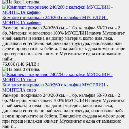
Комплект покривало 240/260 с калъфки МУСЕЛИН -
МОНТЕЛА кафяво
Размери: покривало 240/260 см. - 1 бр. калъфка 50/70 см. - 2
бр. Материя: многослоен 100% МУСЕЛИН памук Муселинът
е най-меката и нежна на допир материя, която има лека,
дишаща и естествено набръчкана структура, използвана най-
вече в продуктите за бебета. Плат,който създава комфорт дори
при горещ и влажен климат. Муселинът е една от възможно
най-п..
76,00€
(148,64ЛВ.)
Комплект покривало 240/260 с калъфки МУСЕЛИН -
МОНТЕЛА сиво
Размери: покривало 240/260 см. - 1 бр. калъфка 50/70 см. - 2
бр. Материя: многослоен 100% МУСЕЛИН памук Муселинът
е най-меката и нежна на допир материя, която има лека,
дишаща и естествено набръчкана структура, използвана най-
вече в продуктите за бебета. Плат,който създава комфорт дори
при горещ и влажен климат. Муселинът е една от възможно
най-п..