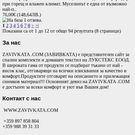
при горещ и влажен климат. Муселинът е една от възможно
най-п..
76,00€
(148,64ЛВ.)
1
2
3
4
5
6
7
8
>
>|
Показани са от 1 до 12 от общо 94 резултата (8 страници)
За нас
ZAVIVKATA .COM (ЗАВИВКАТА) е представителен сайт за
спални комплекти и домашен текстил на ЛУКСТЕКС ЕООД.
В широката гама от продукти се подбират тъкани от най -
висок клас, отговарящи на всички изисквания за качество и
комфорт.Продуктите отговарят на описанието и прилежащия
снимков материал!!! Основният девиз на ZAVIVKATA .COM
е достъпен за всеки комфорт и уют във Вашия дом!
Контакт с нас
WWW.ZAVIVKATA.COM
+359 897 858 804
+359 988 39 31 33