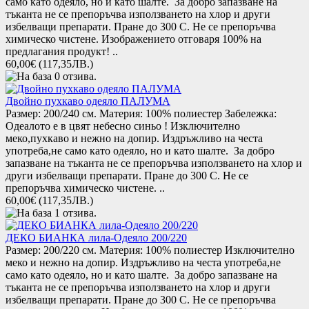
само като одеяло, но и като шалте. За добро запазване на
тъканта не се препоръчва използването на хлор и други
избелващи препарати. Пране до 300 С. Не се препоръчва
химическо чистене. Изображението отговаря 100% на
предлагания продукт! ..
60,00€
(117,35ЛВ.)
Двойно пухкаво одеяло ПАЛУМА
Размер: 200/240 см. Материя: 100% полиестер Забележка:
Одеалото е в цвят небесно синьо ! Изключително
меко,пухкаво и нежно на допир. Издръжливo на честа
употреба,не само като одеяло, но и като шалте. За добро
запазване на тъканта не се препоръчва използването на хлор и
други избелващи препарати. Пране до 300 С. Не се
препоръчва химическо чистене. ..
60,00€
(117,35ЛВ.)
ДЕКО БИАНКА лила-Одеяло 200/220
Размер: 200/220 см. Материя: 100% полиестер Изключително
меко и нежно на допир. Издръжливo на честа употреба,не
само като одеяло, но и като шалте. За добро запазване на
тъканта не се препоръчва използването на хлор и други
избелващи препарати. Пране до 300 С. Не се препоръчва