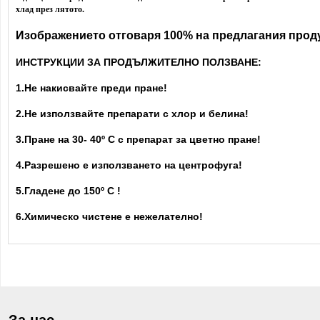
хлад през лятото.
Изображението отговаря 100% на предлагания проду
ИНСТРУКЦИИ ЗА ПРОДЪЛЖИТЕЛНО ПОЛЗВАНЕ:
1.Не накисвайте преди пране!
2.Не използвайте препарати с хлор и белина!
3.Пране на 30- 40
º С с препарат за цветно пране!
4.Разрешено е използването на центрофуга!
5.Гладене до 150º С !
6.Химическо чистене е нежелателно!