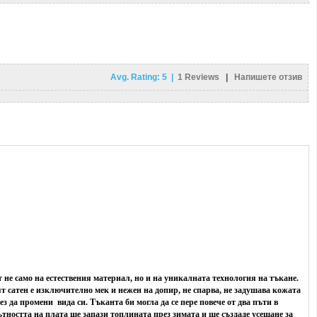
Avg. Rating:
5
|
1
Reviews
|
Напишете отзив
 не само на естествения материал, но и на уникалната технология на тъкане.
ят сатен е изключително мек и нежен на допир, не спарва, не задушава кожата
 да промени вида си. Тъканта би могла да се пере повече от два пъти в
тността на плата ще запази топлината през зимата и ще създаде усещане за