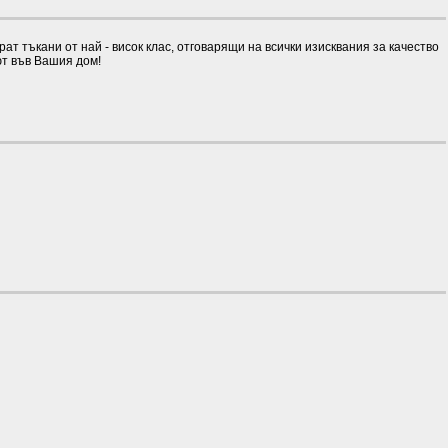
 тъкани от най - висок клас, отговарящи на всички изисквания за качество
ют във Вашия дом!