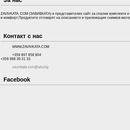
За нас
ZAVIVKATA .COM (ЗАВИВКАТА) е представителен сайт за спални комплекти и д
и комфорт.Продуктите отговарят на описанието и прилежащия снимков матер
Контакт с нас
WWW.ZAVIVKATA.COM
+359 897 858 804
+359 988 39 31 33
zavivkata.com@abv.bg
Facebook