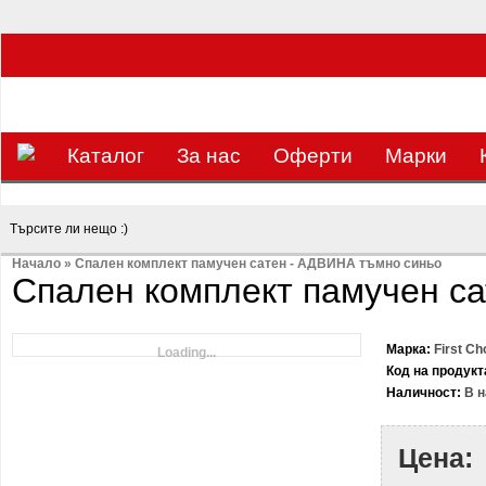
ЗА НАС Е УДОВОЛСТВИЕ ДА РАБОТИМ ЗА ВАС - 0897 858 804 / 0988 393 13
Каталог
За нас
Оферти
Mарки
Начало
»
Спален комплект памучен сатен - АДВИНА тъмно синьо
Спален комплект памучен с
Марка:
First Ch
Loading...
Код на продукт
Наличност:
В н
Цена: