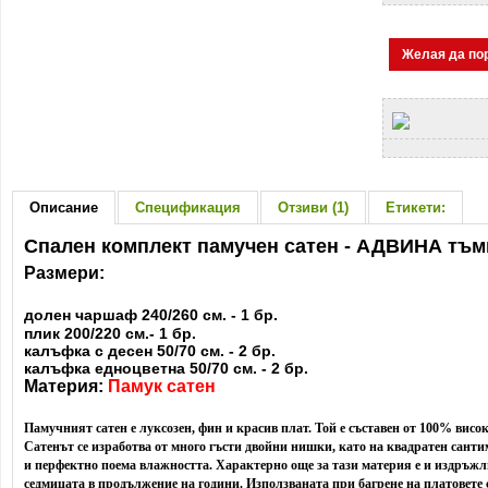
Желая да по
Описание
Спецификация
Отзиви (1)
Етикети:
Спален комплект памучен сатен - АДВИНА тъм
Размери:
долен чаршаф 240/260 см. - 1 бр.
плик 200/220 см.- 1 бр.
калъфка с десен 50/70 см. - 2 бр.
калъфка едноцветна 50/70 см. - 2 бр.
Материя:
Памук сатен
Памучният сатен е луксозен, фин и красив плат. Той е съставен от 100% вис
Сатенът се изработва от много гъсти двойни нишки, като на квадратен сантим
и перфектно поема влажността. Характерно още за тази материя е и издръжлив
седмицата в продължение на години. Използваната при багрене на платовете 