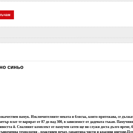
ръчам
но синьо
ококачествен памук. Изключителните мекота и блясък, които притежава, се дължат
етър плат те варират от 87 до над 300, в зависимост от дадената тъкан. Памучни
остта й. Спалният комплект от памучен сатен ще ви служи доста дълго време, без
съвременна технология - реактивен печат, гарантира чисти и красиви цветове.
Плъ