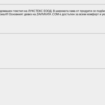
омашен текстил на ЛУКСТЕКС ЕООД. В широката гама от продукти се подбират
иал!!! Основният девиз на ZAVIVKATA .COM е достъпен за всеки комфорт и у