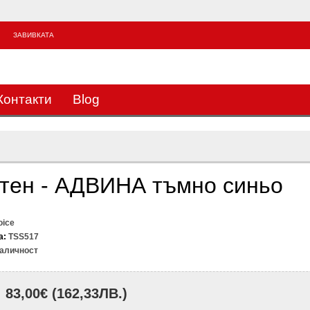
ЗАВИВКАТА
3
Контакти
Blog
атен - АДВИНА тъмно синьо
oice
а:
TSS517
аличност
83,00€
(162,33ЛВ.)