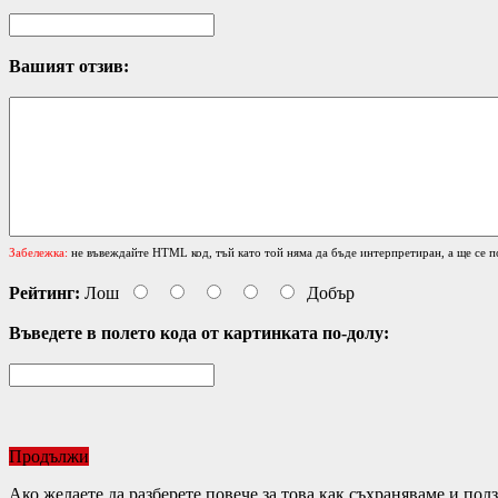
Вашият отзив:
Забележка:
не въвеждайте HTML код, тъй като той няма да бъде интерпретиран, а ще се п
Рейтинг:
Лош
Добър
Въведете в полето кода от картинката по-долу:
Продължи
Ако желаете да разберете повече за това как съхраняваме и по