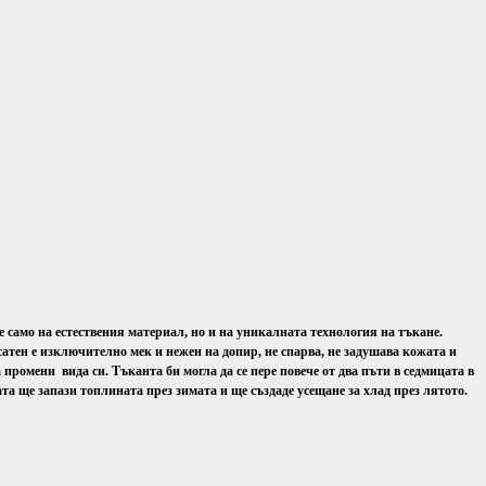
 само на естествения материал, но и на уникалната технология на тъкане.
сатен е изключително мек и нежен на допир, не спарва, не задушава кожата и
промени вида си. Тъканта би могла да се пере повече от два пъти в седмицата в
та ще запази топлината през зимата и ще създаде усещане за хлад през лятото.