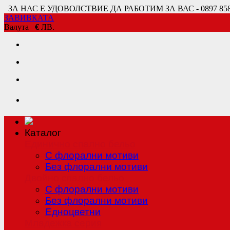
ЗА НАС Е УДОВОЛСТВИЕ ДА РАБОТИМ ЗА ВАС - 0897 858 80
ЗАВИВКАТА
Валута
€
ЛВ.
Каталог
Единично спално бельо
С флорални мотиви
Без флорални мотиви
Двойно спално бельо
С флорални мотиви
Без флорални мотиви
Едноцветни
Младежка серия