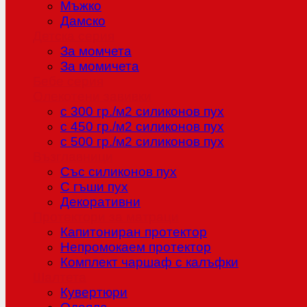
Мъжко
Дамско
Детска серия
За момчета
За момичета
Бебе серия
Олекотени завивки
с 300 гр./м2 силиконов пух
с 450 гр./м2 силиконов пух
с 500 гр./м2 силиконов пух
Възглавници
Със силиконов пух
С гъши пух
Декоративни
Протектори за матраци
Капитониран протектор
Непромокаем протектор
Комплект чаршаф с калъфки
Шалтета
Кувертюри