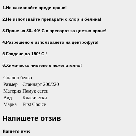
1.Не накисвайте преди пране!
2.Не използвайте препарати с хлор и белина!
3.Пране на 30- 40
º С с препарат за цветно пране!
4.Разрешено е използването на центрофуга!
5.Гладене до 150º С !
6.Химическо чистене е нежелателно!
Спално бельо
Размер
Стандарт 200/220
Материя
Памук сатен
Вид
Класически
Марка
First Choice
Напишете отзив
Вашето име: