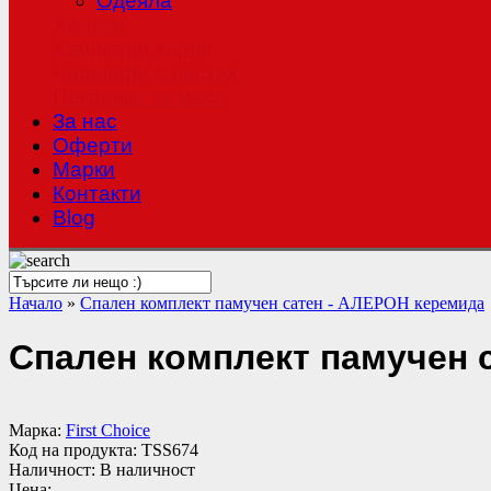
Одеяла
Халати
Хавлиени кърпи
Чаршафи с ластик
Покривки за маса
За нас
Оферти
Mарки
Контакти
Blog
Начало
»
Спален комплект памучен сатен - АЛЕРОН керемида
Спален комплект памучен 
Марка:
First Choice
Код на продукта:
TSS674
Наличност:
В наличност
Цена: