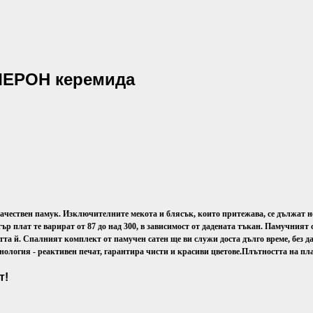
АЛЕРОН керемида
качествен памук. Изключителните мекота и блясък, които притежава, се дължат не
ър плат те варират от 87 до над 300, в зависимост от дадената тъкан. Памучният 
а й. Спалният комплект от памучен сатен ще ви служи доста дълго време, без да 
ология - реактивен печат, гарантира чисти и красиви цветове.
Плътността на пла
т!