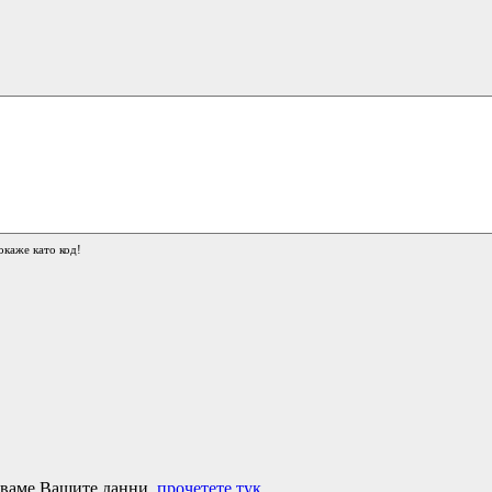
окаже като код!
лзваме Вашите данни,
прочетете тук
.