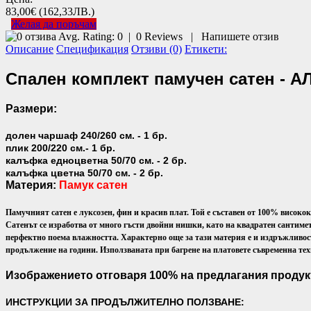
83,00€
(162,33ЛВ.)
Желая да поръчам
Avg. Rating:
0
|
0
Reviews
|
Напишете отзив
Описание
Спецификация
Отзиви (0)
Етикети:
Спален комплект памучен сатен - 
Размери:
долен чаршаф 240/260 см. - 1 бр.
плик 200/220 см.- 1 бр.
калъфка едноцветна 50/70 см. - 2 бр.
калъфка цветна 50/70 см. - 2 бр.
Материя:
Памук сатен
Памучният сатен е луксозен, фин и красив плат. Той е съставен от 100% високо
Сатенът се изработва от много гъсти двойни нишки, като на квадратен сантимет
перфектно поема влажността. Характерно още за тази материя е и издръжливостт
продължение на години. Използваната при багрене на платовете съвременна техн
Изображението отговаря 100% на предлагания продук
ИНСТРУКЦИИ ЗА ПРОДЪЛЖИТЕЛНО ПОЛЗВАНЕ: