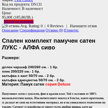
Код на продукта:
DS131
Наличност:
В наличност
Цена:
95,00€
(185,80ЛВ.)
Желая да поръчам
Avg. Rating:
0
|
0
Reviews
|
Напишете отзив
Описание
Спецификация
Отзиви (0)
Етикети:
Спален комплект памучен сатен
ЛУКС - АЛФА сиво
Размери:
долен чаршаф 240/260 см. - 1 бр.
плик 200/220 см.- 1 бр.
калъфка с кант 50/70 см. - 2 бр.
калъфка едноцветна 50/70 см. - 2 бр.
Материя:
Памук сатен
серия Deluxe
Памучният сатен е луксозен, фин и красив плат. Той е съставен от 100%
висококачествен памук. Изключителните мекота и блясък, които притежава,
се дължат не само на естествения материал, но и на уникалната технология на
тъкане. Сатенът се изработва от много гъсти двойни нишки, като на