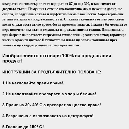
квадратен сантиметър плат те варират от 87 до над 300, в зависимост от
дадената тъкан. Памучният сатен е изключително мек и нежен на допир, не
спарва, не задушава кожата и перфектно поема влажността. Характерно още
за тази материя е и издръжливостта й. Спалният комплект от памучен сатен
ще ви служи доста дълго време, без да промени вида си. Тъканта би могла да се
пере повече от два пъти в седмицата в продължение на години. Използваната
при багрене на платовете съвременна технология - реактивен печат, гарантира
чисти и красиви цветове.
Плътността на плата ще запази топлината през
зимата и ще създаде усещане за хлад през лятото.
Изображението отговаря 100% на предлагания
продукт!
ИНСТРУКЦИИ ЗА ПРОДЪЛЖИТЕЛНО ПОЛЗВАНЕ:
1.Не накисвайте преди пране!
2.Не използвайте препарати с хлор и белина!
3.Пране на 30- 40
º С с препарат за цветно пране!
4.Разрешено е използването на центрофуга!
5.Гладене до 150º С !