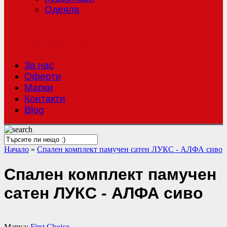
Одеяла
Халати
Хавлиени кърпи
Чаршафи с ластик
Покривки за маса
За нас
Оферти
Mарки
Контакти
Blog
Начало
»
Спален комплект памучен сатен ЛУКС - АЛФА сиво
Спален комплект памучен
сатен ЛУКС - АЛФА сиво
Марка:
First Choice