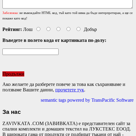
Забележка:
не въвеждайте HTML код, тъй като той няма да бъде интерпретиран, а ще се
покаже като код!
Рейтинг:
Лош
Добър
Въведете в полето кода от картинката по-долу:
Продължи
Ако желаете да разберете повече за това как съхраняваме и
ползваме Вашите данни,
прочетете тук
.
semantic tags powered by TransPacific Software
За нас
ZAVIVKATA .COM (ЗАВИВКАТА) е представителен сайт за
спални комплекти и домашен текстил на ЛУКСТЕКС ЕООД.
В широката гама от продукти се подбират тъкани от най -