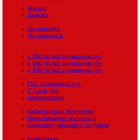
Младежка серия
Мъжко
Дамско
Детска серия
За момчета
За момичета
Бебе серия
Олекотени завивки
с 300 гр./м2 силиконов пух
с 450 гр./м2 силиконов пух
с 500 гр./м2 силиконов пух
Възглавници
Със силиконов пух
С гъши пух
Декоративни
Протектори за матраци
Капитониран протектор
Непромокаем протектор
Комплект чаршаф с калъфки
Шалтета
Кувертюри