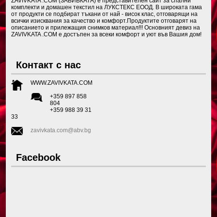
ZAVIVKATA .COM (ЗАВИВКАТА) е представителен сайт за спални
комплекти и домашен текстил на ЛУКСТЕКС ЕООД. В широката гама
от продукти се подбират тъкани от най - висок клас, отговарящи на
всички изисквания за качество и комфорт.Продуктите отговарят на
описанието и прилежащия снимков материал!!! Основният девиз на
ZAVIVKATA .COM е достъпен за всеки комфорт и уют във Вашия дом!
Контакт с нас
WWW.ZAVIVKATA.COM
+359 897 858
804
+359 988 39 31
33
zavivkata.com@abv.bg
Facebook