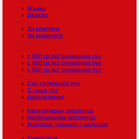
Младежка серия
Мъжко
Дамско
Детска серия
За момчета
За момичета
Бебе серия
Олекотени завивки
с 300 гр./м2 силиконов пух
с 450 гр./м2 силиконов пух
с 500 гр./м2 силиконов пух
Възглавници
Със силиконов пух
С гъши пух
Декоративни
Протектори за матраци
Капитониран протектор
Непромокаем протектор
Комплект чаршаф с калъфки
Шалтета
Кувертюри