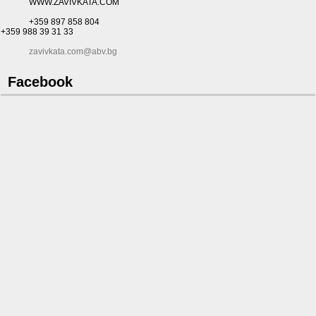
WWW.ZAVIVKATA.COM
+359 897 858 804
+359 988 39 31 33
zavivkata.com@abv.bg
Facebook