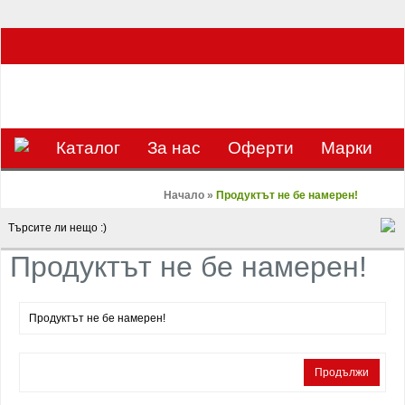
ЗА НАС Е УДОВОЛСТВИЕ ДА РАБОТИМ ЗА ВАС - 0897 858 804 / 0988 393
133
€
ЛВ.
ЗАВИВКАТА
ВАЛУТА
Каталог
За нас
Оферти
Mарки
Контакти
Blog
Начало
»
Продуктът не бе намерен!
Продуктът не бе намерен!
Продуктът не бе намерен!
Продължи