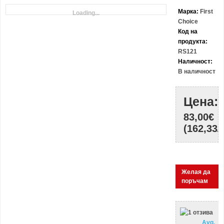
Марка:
First
Loading...
Choice
Код на
продукта:
RS121
Наличност:
В наличност
Цена:
83,00€
(162,33Л
Желая да
поръчам
Avg.