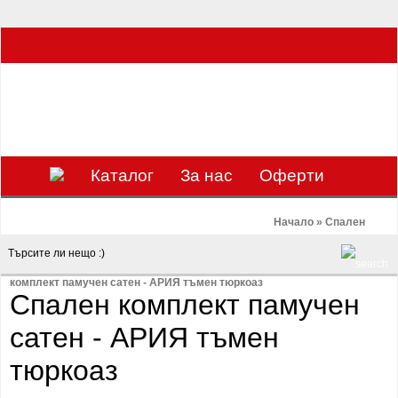
ЗА НАС Е УДОВОЛСТВИЕ ДА РАБОТИМ ЗА ВАС - 0897 858 804 / 0988 393
133
€
ЛВ.
ЗАВИВКАТА
ВАЛУТА
Каталог
За нас
Оферти
Mарки
Контакти
Blog
Начало
»
Спален
комплект памучен сатен - АРИЯ тъмен тюркоаз
Спален комплект памучен
сатен - АРИЯ тъмен
тюркоаз