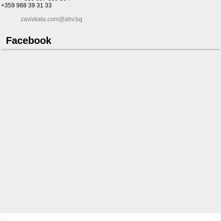
+359 988 39 31 33
zavivkata.com@abv.bg
Facebook