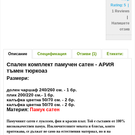
Rating:
5
|
1
Reviews
|
Напишете
отзив
Описание
Спецификация
Отзиви (1)
Етикети:
Спален комплект памучен сатен - АРИЯ
тъмен тюркоаз
Размери:
долен чаршаф 240/260 см. - 1 бр.
плик 200/220 см.- 1 бр.
калъфка цветна 50/70 см. - 2 бр.
калъфка цветна 50/70 см. - 2 бр.
Материя:
Памук сатен
Памучният сатен е луксозен, фин и красив плат. Той е съставен от 100%
висококачествен памук. Изключителните мекота и блясък, които
притежава, се дължат не само на естествения материал, но и на