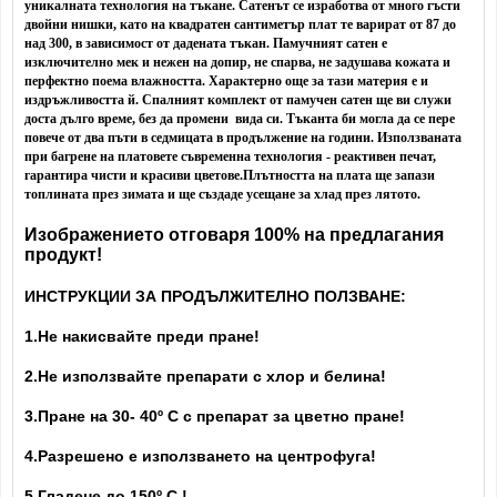
уникалната технология на тъкане. Сатенът се изработва от много гъсти
двойни нишки, като на квадратен сантиметър плат те варират от 87 до
над 300, в зависимост от дадената тъкан. Памучният сатен е
изключително мек и нежен на допир, не спарва, не задушава кожата и
перфектно поема влажността. Характерно още за тази материя е и
издръжливостта й. Спалният комплект от памучен сатен ще ви служи
доста дълго време, без да промени вида си. Тъканта би могла да се пере
повече от два пъти в седмицата в продължение на години. Използваната
при багрене на платовете съвременна технология - реактивен печат,
гарантира чисти и красиви цветове.
Плътността на плата ще запази
топлината през зимата и ще създаде усещане за хлад през лятото.
Изображението отговаря 100% на предлагания
продукт!
ИНСТРУКЦИИ ЗА ПРОДЪЛЖИТЕЛНО ПОЛЗВАНЕ:
1.Не накисвайте преди пране!
2.Не използвайте препарати с хлор и белина!
3.Пране на 30- 40
º С с препарат за цветно пране!
4.Разрешено е използването на центрофуга!
5.Гладене до 150º С !