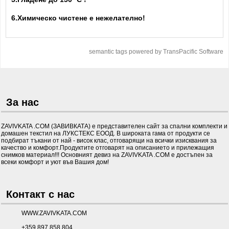
6.Химическо чистене е нежелателно!
semantic tags powered by TransPacific Software
За нас
ZAVIVKATA .COM (ЗАВИВКАТА) е представителен сайт за спални комплекти и
домашен текстил на ЛУКСТЕКС ЕООД. В широката гама от продукти се
подбират тъкани от най - висок клас, отговарящи на всички изисквания за
качество и комфорт.Продуктите отговарят на описанието и прилежащия
снимков материал!!! Основният девиз на ZAVIVKATA .COM е достъпен за
всеки комфорт и уют във Вашия дом!
Контакт с нас
WWW.ZAVIVKATA.COM
+359 897 858 804