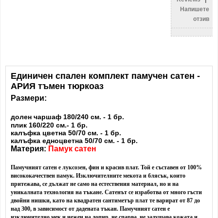
Напишете
отзив
Единичен спален комплект памучен сатен -
АРИЯ тъмен тюркоаз
Размери:
долен чаршаф 180/240 см. - 1 бр.
плик 160/220 см.- 1 бр.
калъфка цветна 50/70 см. - 1 бр.
калъфка едноцветна 50/70 см. - 1 бр.
Материя:
Памук сатен
Памучният сатен е луксозен, фин и красив плат. Той е съставен от 100%
висококачествен памук. Изключителните мекота и блясък, които
притежава, се дължат не само на естествения материал, но и на
уникалната технология на тъкане. Сатенът се изработва от много гъсти
двойни нишки, като на квадратен сантиметър плат те варират от 87 до
над 300, в зависимост от дадената тъкан. Памучният сатен е
изключително мек и нежен на допир, не спарва, не задушава кожата и