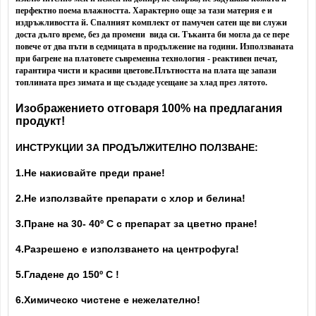
перфектно поема влажността. Характерно още за тази материя е и
издръжливостта й. Спалният комплект от памучен сатен ще ви служи
доста дълго време, без да промени вида си. Тъканта би могла да се пере
повече от два пъти в седмицата в продължение на години. Използваната
при багрене на платовете съвременна технология - реактивен печат,
гарантира чисти и красиви цветове.
Плътността на плата ще запази
топлината през зимата и ще създаде усещане за хлад през лятото.
Изображението отговаря 100% на предлагания
продукт!
ИНСТРУКЦИИ ЗА ПРОДЪЛЖИТЕЛНО ПОЛЗВАНЕ:
1.Не накисвайте преди пране!
2.Не използвайте препарати с хлор и белина!
3.Пране на 30- 40
º С с препарат за цветно пране!
4.Разрешено е използването на центрофуга!
5.Гладене до 150º С !
6.Химическо чистене е нежелателно!