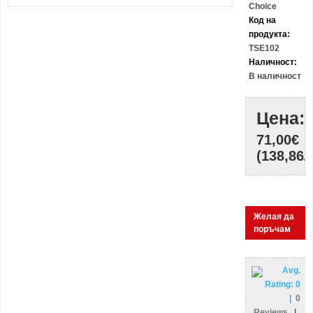
Choice
Код на
продукта:
TSE102
Наличност:
В наличност
Цена:
71,00€
(138,86Л
Желая да
поръчам
Avg.
Rating:
0
|
0
Reviews
|