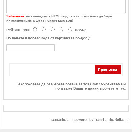
Забележка:
не въвеждайте HTML код, тъй като той няма да бъде
интерпретиран, а ще се покаже като код!
Рейтинг:
Лош
Добър
Въведете в полето кода от картинката по-долу:
Продължи
Ако желаете да разберете повече за това как съхраняваме и
ползваме Вашите данни,
прочетете тук
.
semantic tags powered by TransPacific Software