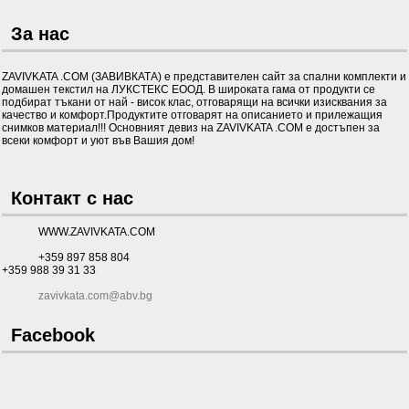
За нас
ZAVIVKATA .COM (ЗАВИВКАТА) е представителен сайт за спални комплекти и
домашен текстил на ЛУКСТЕКС ЕООД. В широката гама от продукти се
подбират тъкани от най - висок клас, отговарящи на всички изисквания за
качество и комфорт.Продуктите отговарят на описанието и прилежащия
снимков материал!!! Основният девиз на ZAVIVKATA .COM е достъпен за
всеки комфорт и уют във Вашия дом!
Контакт с нас
WWW.ZAVIVKATA.COM
+359 897 858 804
+359 988 39 31 33
zavivkata.com@abv.bg
Facebook