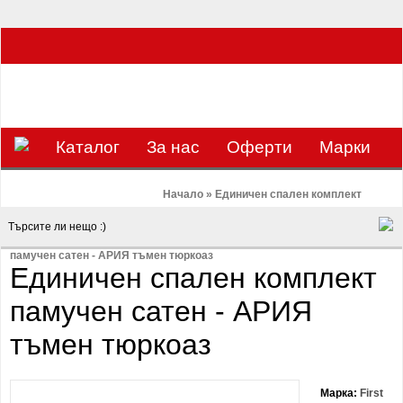
ЗА НАС Е УДОВОЛСТВИЕ ДА РАБОТИМ ЗА ВАС - 0897 858 804 / 0988 393
133
€
ЛВ.
ЗАВИВКАТА
ВАЛУТА
Каталог
За нас
Оферти
Mарки
Контакти
Blog
Начало
»
Единичен спален комплект
памучен сатен - АРИЯ тъмен тюркоаз
Единичен спален комплект
памучен сатен - АРИЯ
тъмен тюркоаз
Марка:
First