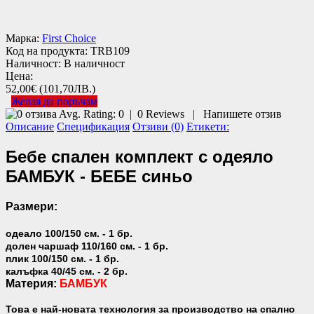
Марка:
First Choice
Код на продукта:
TRB109
Наличност:
В наличност
Цена:
52,00€
(101,70ЛВ.)
Желая да поръчам
Avg. Rating:
0
|
0
Reviews
|
Напишете отзив
Описание
Спецификация
Отзиви (0)
Етикети:
Бебе спален комплект с одеяло
БАМБУК - БЕБЕ синьо
Размери:
одеало 100/150 см. - 1 бр.
долен чаршаф 110/160 см. - 1 бр.
плик 100/150 см. - 1 бр.
калъфка 40/45 см. - 2 бр.
Материя:
БАМБУК
Това е най-новата технология за производство на спално