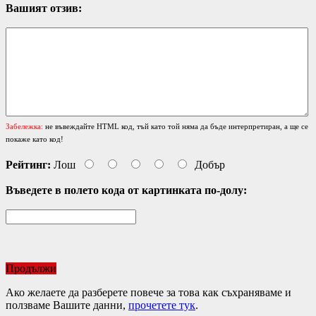
Вашият отзив:
Забележка:
не въвеждайте HTML код, тъй като той няма да бъде интерпретиран, а ще се
покаже като код!
Рейтинг:
Лош
Добър
Въведете в полето кода от картинката по-долу:
Продължи
Ако желаете да разберете повече за това как съхраняваме и
ползваме Вашите данни,
прочетете тук
.