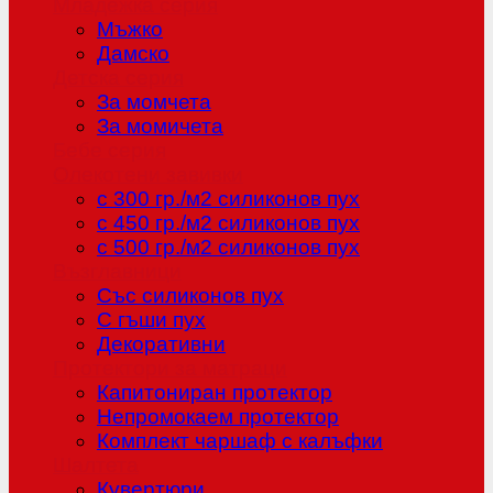
Младежка серия
Мъжко
Дамско
Детска серия
За момчета
За момичета
Бебе серия
Олекотени завивки
с 300 гр./м2 силиконов пух
с 450 гр./м2 силиконов пух
с 500 гр./м2 силиконов пух
Възглавници
Със силиконов пух
С гъши пух
Декоративни
Протектори за матраци
Капитониран протектор
Непромокаем протектор
Комплект чаршаф с калъфки
Шалтета
Кувертюри