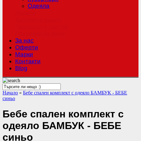
Одеяла
Халати
Хавлиени кърпи
Чаршафи с ластик
Покривки за маса
За нас
Оферти
Mарки
Контакти
Blog
Начало
»
Бебе спален комплект с одеяло БАМБУК - БЕБЕ
синьо
Бебе спален комплект с
одеяло БАМБУК - БЕБЕ
синьо