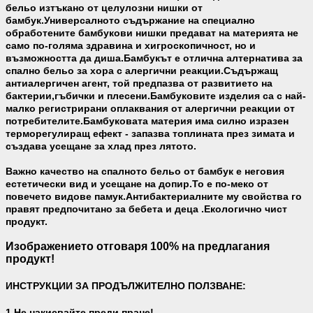
бельо изтъкано от целулозни нишки от
бамбук.Универсалното съдържание на специално
обработените бамбукови нишки предават на материята не
само по-голяма здравина и хигроскопичност, но и
възможността да диша.Бамбукът е отлична алтернатива за
спално бельо за хора с алергични реакции.Съдържащ
антиалергичен агент, той предпазва от развитието на
бактерии,гъбички и плесени.Бамбуковите изделия са с най-
малко регистрирани оплаквания от алергични реакции от
потребителите.Бамбуковата материя има силно изразен
терморегулиращ ефект - запазва топлината през зимата и
създава усещане за хлад през лятото.
Важно качество на спалното бельо от бамбук е неговия
естетически вид и усещане на допир.То е по-меко от
повечето видове памук.Антибактериалните му свойства го
правят предпочитано за бебета и деца .Екологично чист
продукт.
Изображението отговаря 100% на предлагания
продукт!
ИНСТРУКЦИИ ЗА ПРОДЪЛЖИТЕЛНО ПОЛЗВАНЕ:
1.Не накисвайте преди пране!