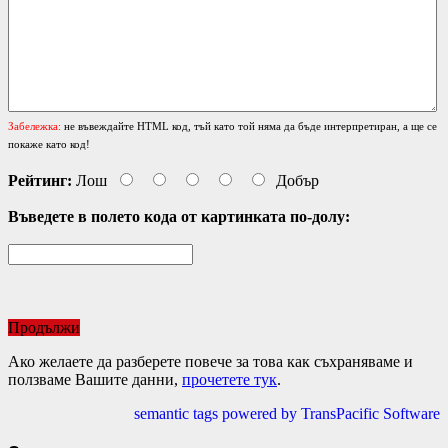
Забележка:
не въвеждайте HTML код, тъй като той няма да бъде интерпретиран, а ще се
покаже като код!
Рейтинг:
Лош
Добър
Въведете в полето кода от картинката по-долу:
Продължи
Ако желаете да разберете повече за това как съхраняваме и
ползваме Вашите данни,
прочетете тук
.
semantic tags powered by TransPacific Software