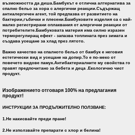
възможността да диша.Бамбукът е отлична алтернатива за
спално бельо за хора с алергични реакции.Съдържащ
антиалергичен агент, той предпазва от развитието на
бактерии,гъбички и плесени.Бамбуковите изделия са с най-
малко регистрирани оплаквания от алергични реакции от
потребителите.Бамбуковата материя има силно изразен
терморегулиращ ефект - запазва топлината през зимата и
създава усещане за хлад през лятото.
Важно качество на спалното бельо от бамбук е неговия
естетически вид и усещане на допир.То е по-меко от
повечето видове памук.Антибактериалните му свойства го
правят предпочитано за бебета и деца .Екологично чист
продукт.
Изображението отговаря 100% на предлагания
продукт!
ИНСТРУКЦИИ ЗА ПРОДЪЛЖИТЕЛНО ПОЛЗВАНЕ:
1.Не накисвайте преди пране!
2.Не използвайте препарати с хлор и белина!