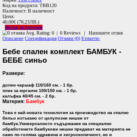
Код на продукта:
TBB120
Наличност:
В наличност
Цена:
40,00€
(78,23ЛВ.)
Желая да поръчам
Avg. Rating:
0
|
0
Reviews
|
Напишете отзив
Описание
Спецификация
Отзиви (0)
Етикети:
Бебе спален комплект БАМБУК -
БЕБЕ синьо
Размери:
долен чаршаф 110/160 см. - 1 бр.
плик за юрганче 100/150 см. - 1 бр.
калъфка 40/45 см. - 2 бр.
Материя:
Бамбук
Това е най-новата технология за производство на спално
бельо изтъкано от целулозни нишки от
бамбук.Универсалното съдържание на специално
обработените бамбукови нишки предават на материята не
само по-голяма здравина и хигроскопичност, но и