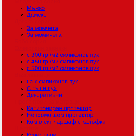
Младежка серия
Мъжко
Дамско
Детска серия
За момчета
За момичета
Бебе серия
Олекотени завивки
с 300 гр./м2 силиконов пух
с 450 гр./м2 силиконов пух
с 500 гр./м2 силиконов пух
Възглавници
Със силиконов пух
С гъши пух
Декоративни
Протектори за матраци
Капитониран протектор
Непромокаем протектор
Комплект чаршаф с калъфки
Шалтета
Кувертюри