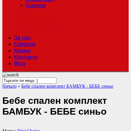
Одеяла
Халати
Хавлиени кърпи
Чаршафи с ластик
Покривки за маса
За нас
Оферти
Mарки
Контакти
Blog
Начало
»
Бебе спален комплект БАМБУК - БЕБЕ синьо
Бебе спален комплект
БАМБУК - БЕБЕ синьо
Марка:
First Choice