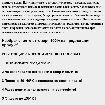
дадената тъкан. Памучният сатен е изключително мек и нежен на допир, не
спарва, не задушава кожата и перфектно поема влажността. Характерно още
за тази материя е и издръжливостта й. Спалният комплект от памучен сатен
ще ви служи доста дълго време, без да промени вида си. Тъканта би могла да се
пере повече от два пъти в седмицата в продължение на години. Използваната
при багрене на платовете съвременна технология - реактивен печат, гарантира
чисти и красиви цветове.
Плътността на плата ще запази топлината през
зимата и ще създаде усещане за хлад през лятото.
Изображението отговаря 100% на предлагания
продукт!
ИНСТРУКЦИИ ЗА ПРОДЪЛЖИТЕЛНО ПОЛЗВАНЕ:
1.Не накисвайте преди пране!
2.Не използвайте препарати с хлор и белина!
3.Пране на 30- 40
º С с препарат за цветно пране!
4.Разрешено е използването на центрофуга!
5.Гладене до 150º С !