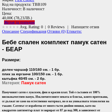
Код на продукта:
TBB109
Наличност:
В наличност
Цена:
40,00€
(78,23ЛВ.)
Желая да поръчам
Avg. Rating:
0
|
0
Reviews
|
Напишете отзив
Описание
Спецификация
Отзиви (0)
Етикети:
Бебе спален комплект памук сатен
- БЕАР
Размери:
долен чаршаф 110/160 см. - 1 бр.
плик за юрганче 100/150 см. - 1 бр.
калъфка 40/45 см. - 2 бр.
Материя:
Памук сатен
Памучният сатен е луксозен, фин и красив плат. Той е съставен от 100%
висококачествен памук. Изключителните мекота и блясък, които притежава,
се дължат не само на естествения материал, но и на уникалната технология на
тъкане. Сатенът се изработва от много гъсти двойни нишки, като на
квадратен сантиметър плат те варират от 87 до над 300, в зависимост от