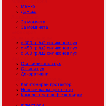
Младежка серия
Мъжко
Дамско
Детска серия
За момчета
За момичета
Бебе серия
Олекотени завивки
с 300 гр./м2 силиконов пух
с 450 гр./м2 силиконов пух
с 500 гр./м2 силиконов пух
Възглавници
Със силиконов пух
С гъши пух
Декоративни
Протектори за матраци
Капитониран протектор
Непромокаем протектор
Комплект чаршаф с калъфки
Шалтета
Кувертюри