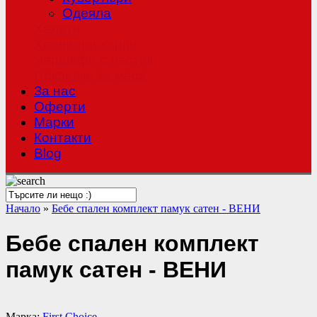
Одеяла
Халати
Хавлиени кърпи
Чаршафи с ластик
Покривки за маса
За нас
Оферти
Mарки
Контакти
Blog
Начало
»
Бебе спален комплект памук сатен - ВЕНИ
Бебе спален комплект
памук сатен - ВЕНИ
Марка:
First Choice