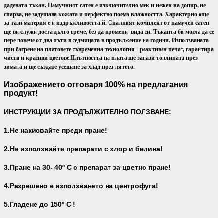
дадената тъкан. Памучният сатен е изключително мек и нежен на допир, не
спарва, не задушава кожата и перфектно поема влажността. Характерно още
за тази материя е и издръжливостта й. Спалният комплект от памучен сатен
ще ви служи доста дълго време, без да промени вида си. Тъканта би могла да се
пере повече от два пъти в седмицата в продължение на години. Използваната
при багрене на платовете съвременна технология - реактивен печат, гарантира
чисти и красиви цветове.
Плътността на плата ще запази топлината през
зимата и ще създаде усещане за хлад през лятото.
Изображението отговаря 100% на предлагания
продукт!
ИНСТРУКЦИИ ЗА ПРОДЪЛЖИТЕЛНО ПОЛЗВАНЕ:
1.Не накисвайте преди пране!
2.Не използвайте препарати с хлор и белина!
3.Пране на 30- 40
º С с препарат за цветно пране!
4.Разрешено е използването на центрофуга!
5.Гладене до 150º С !