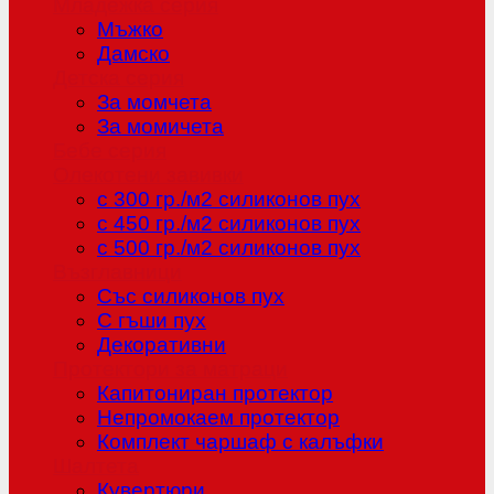
Младежка серия
Мъжко
Дамско
Детска серия
За момчета
За момичета
Бебе серия
Олекотени завивки
с 300 гр./м2 силиконов пух
с 450 гр./м2 силиконов пух
с 500 гр./м2 силиконов пух
Възглавници
Със силиконов пух
С гъши пух
Декоративни
Протектори за матраци
Капитониран протектор
Непромокаем протектор
Комплект чаршаф с калъфки
Шалтета
Кувертюри