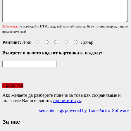
Забележка:
не въвеждайте HTML код, тъй като той няма да бъде интерпретиран, а ще се
покаже като код!
Рейтинг:
Лош
Добър
Въведете в полето кода от картинката по-долу:
Продължи
Ако желаете да разберете повече за това как съхраняваме и
ползваме Вашите данни,
прочетете тук
.
semantic tags powered by TransPacific Software
За нас