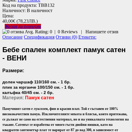
Код на продукта:
TBB132
Наличност:
В наличност
Цена:
40,00€
(78,23ЛВ.)
Желая да поръчам
Avg. Rating:
0
|
0
Reviews
|
Напишете отзив
Описание
Спецификация
Отзиви (0)
Етикети:
Бебе спален комплект памук сатен
- ВЕНИ
Размери:
долен чаршаф 110/160 см. - 1 бр.
плик за юрганче 100/150 см. - 1 бр.
калъфка 40/45 см. - 2 бр.
Материя:
Памук сатен
Памучният сатен е луксозен, фин и красив плат. Той е съставен от 100%
висококачествен памук. Изключителните мекота и блясък, които притежава,
се дължат не само на естествения материал, но и на уникалната технология на
тъкане. Сатенът се изработва от много гъсти двойни нишки, като на
квадратен сантиметър плат те варират от 87 до над 300, в зависимост от