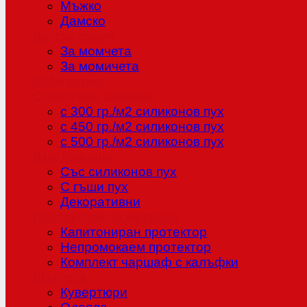
Мъжко
Дамско
Детска серия
За момчета
За момичета
Бебе серия
Олекотени завивки
с 300 гр./м2 силиконов пух
с 450 гр./м2 силиконов пух
с 500 гр./м2 силиконов пух
Възглавници
Със силиконов пух
С гъши пух
Декоративни
Протектори за матраци
Капитониран протектор
Непромокаем протектор
Комплект чаршаф с калъфки
Шалтета
Кувертюри