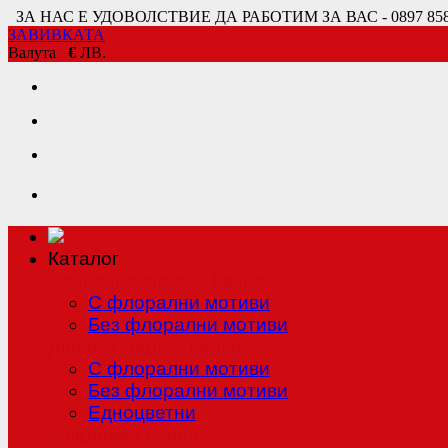
ЗА НАС Е УДОВОЛСТВИЕ ДА РАБОТИМ ЗА ВАС - 0897 858 80
ЗАВИВКАТА
Валута
€
ЛВ.
Каталог
Единично спално бельо
С флорални мотиви
Без флорални мотиви
Двойно спално бельо
С флорални мотиви
Без флорални мотиви
Едноцветни
Младежка серия