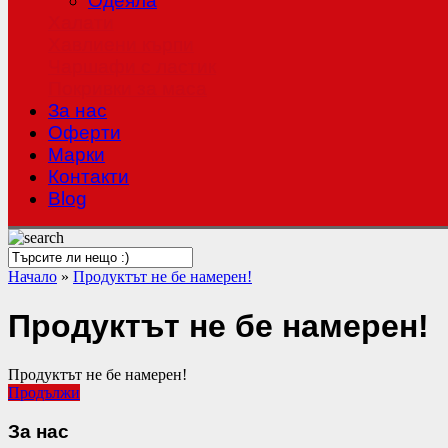
Одеяла
Халати
Хавлиени кърпи
Чаршафи с ластик
Покривки за маса
За нас
Оферти
Mарки
Контакти
Blog
Начало
»
Продуктът не бе намерен!
Продуктът не бе намерен!
Продуктът не бе намерен!
Продължи
За нас