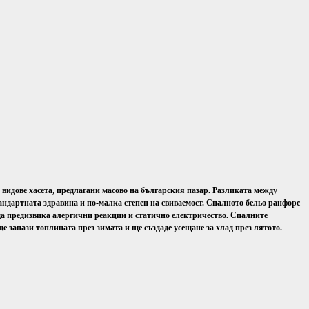
е видове хасета, предлагани масово на българския пазар. Разликата между
тандартната здравина и по-малка степен на свиваемост. Спалното бельо ранфорс
да предизвика алергични реакции и статично електричество. Спалните
е запази топлината през зимата и ще създаде усещане за хлад през лятото.