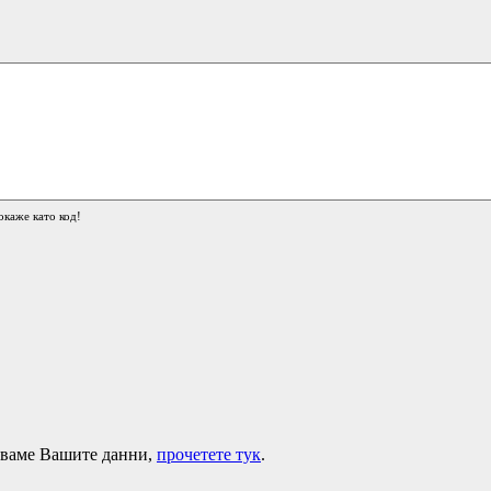
окаже като код!
лзваме Вашите данни,
прочетете тук
.