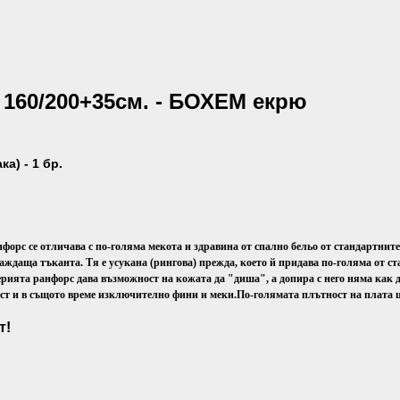
 160/200+35см. - БОХЕМ екрю
а) - 1 бр.
нфорс се отличава с по-голяма мекота и здравина от спално бельо от стандартнит
аждаща тъканта. Тя е усукана (рингова) прежда, което й придава по-голяма от с
рията ранфорс дава възможност на кожата да "диша", а допира с него няма как 
ост и в същото време изключително фини и меки.
По-голямата плътност на плата щ
т!