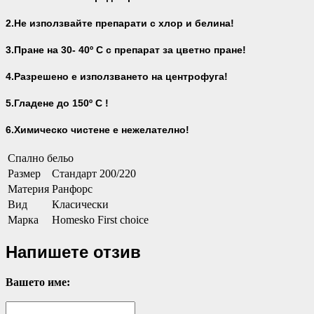
2.Не използвайте препарати с хлор и белина!
3.Пране на 30- 40
º С с препарат за цветно пране!
4.Разрешено е използването на центрофуга!
5.Гладене до 150º С !
6.Химическо чистене е нежелателно!
Спално бельо
Размер
Стандарт 200/220
Материя
Ранфорс
Вид
Класически
Марка
Homesko First choice
Напишете отзив
Вашето име: