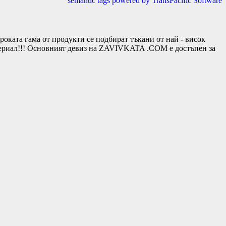
semantic tags powered by TransPacific Software
та гама от продукти се подбират тъкани от най - висок
териал!!! Основният девиз на ZAVIVKATA .COM е достъпен за