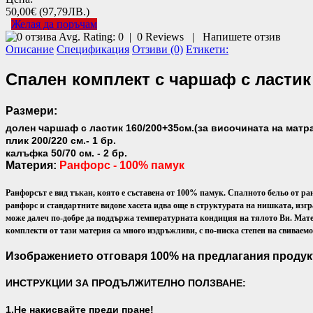
50,00€
(97,79ЛВ.)
Желая да поръчам
Avg. Rating:
0
|
0
Reviews
|
Напишете отзив
Описание
Спецификация
Отзиви (0)
Етикети:
Спален комплект с чаршаф с ластик
Размери:
долен чаршаф с ластик 160/200+35см.(за височината на матрак
плик 200/220 см.- 1 бр.
калъфка 50/70 см. - 2 бр.
Материя:
Ранфорс - 100% памук
Ранфорсът е вид тъкан, която е съставена от 100% памук. Спалното бельо от ра
ранфорс и стандартните видове хасета идва още в структурата на нишката, изгр
може далеч по-добре да поддържа температурната кондиция на тялото Ви.
Мате
комплекти от тази материя са много издръжливи, с по-ниска степен на свиваем
Изображението отговаря 100% на предлагания продук
ИНСТРУКЦИИ ЗА ПРОДЪЛЖИТЕЛНО ПОЛЗВАНЕ:
1.Не накисвайте преди пране!