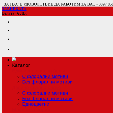
ЗА НАС Е УДОВОЛСТВИЕ ДА РАБОТИМ ЗА ВАС - 0897 858 80
ЗАВИВКАТА
Валута
€
ЛВ.
Каталог
Единично спално бельо
С флорални мотиви
Без флорални мотиви
Двойно спално бельо
С флорални мотиви
Без флорални мотиви
Едноцветни
Младежка серия