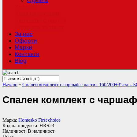
Одеяла
Халати
Хавлиени кърпи
Чаршафи с ластик
Покривки за маса
За нас
Оферти
Mарки
Контакти
Blog
Начало
»
Спален комплект с чаршаф с ластик 160/200+35см. -
Спален комплект с чаршаф 
Марка:
Homesko First choice
Код на продукта:
HRS23
Наличност:
В наличност
Цена: