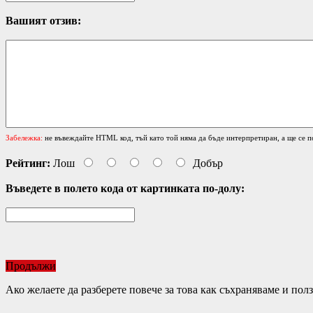
Вашият отзив:
Забележка:
не въвеждайте HTML код, тъй като той няма да бъде интерпретиран, а ще се п
Рейтинг:
Лош
Добър
Въведете в полето кода от картинката по-долу:
Продължи
Ако желаете да разберете повече за това как съхраняваме и по