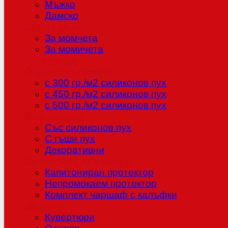
Мъжко
Дамско
Детска серия
За момчета
За момичета
Бебе серия
Олекотени завивки
с 300 гр./м2 силиконов пух
с 450 гр./м2 силиконов пух
с 500 гр./м2 силиконов пух
Възглавници
Със силиконов пух
С гъши пух
Декоративни
Протектори за матраци
Капитониран протектор
Непромокаем протектор
Комплект чаршаф с калъфки
Шалтета
Кувертюри