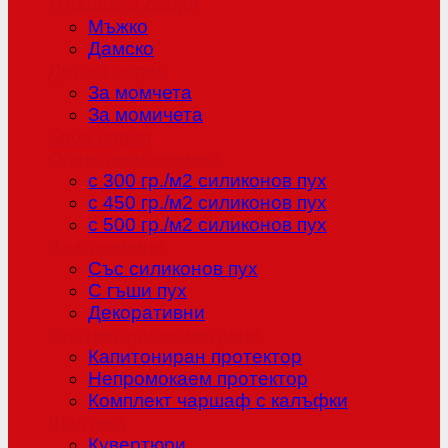
Младежка серия
Мъжко
Дамско
Детска серия
За момчета
За момичета
Бебе серия
Олекотени завивки
с 300 гр./м2 силиконов пух
с 450 гр./м2 силиконов пух
с 500 гр./м2 силиконов пух
Възглавници
Със силиконов пух
С гъши пух
Декоративни
Протектори за матраци
Капитониран протектор
Непромокаем протектор
Комплект чаршаф с калъфки
Шалтета
Кувертюри