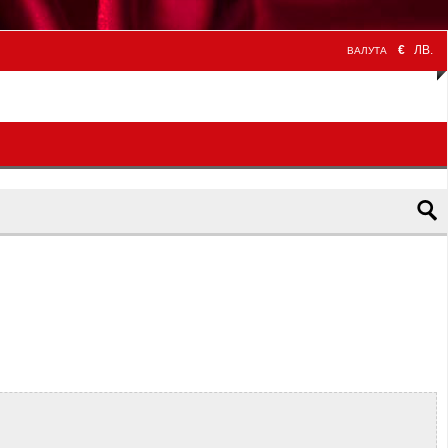
€
ЛВ.
ВАЛУТА