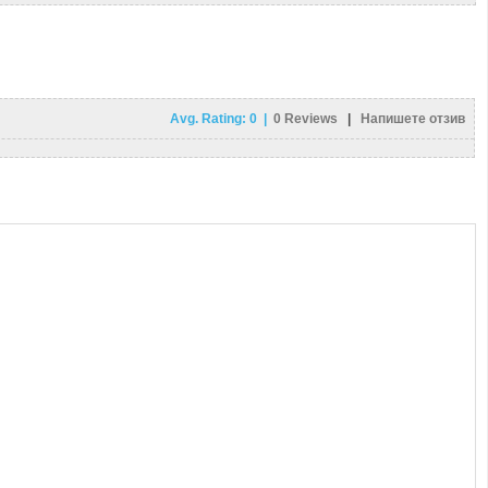
Avg. Rating:
0
|
0
Reviews
|
Напишете отзив