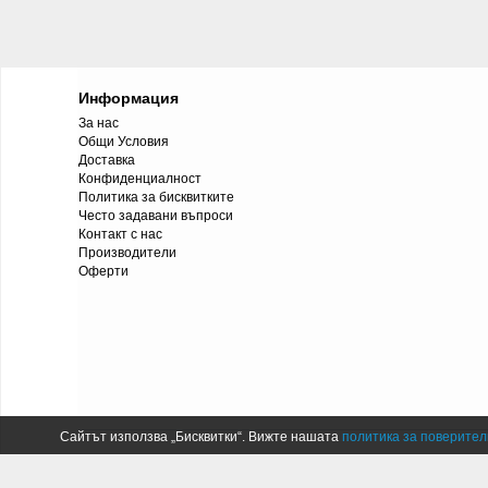
Информация
За нас
Общи Условия
Доставка
Конфиденциалност
Политика за бисквитките
Често задавани въпроси
Контакт с нас
Производители
Оферти
Сайтът използва „Бисквитки“. Вижте нашата
политика за поверител