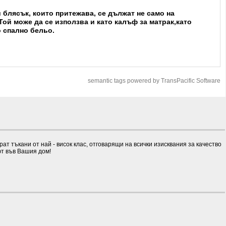
 блясък, които притежава, се дължат не само на
ой може да се използва и като калъф за матрак,като
о спално бельо.
semantic tags powered by TransPacific Software
 тъкани от най - висок клас, отговарящи на всички изисквания за качество
ют във Вашия дом!