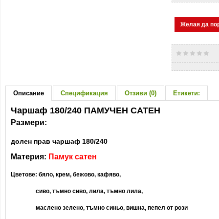
Желая да по
Описание
Спецификация
Отзиви (0)
Етикети:
Чаршаф 180/240 ПАМУЧЕН САТЕН
Размери:
долен прав чаршаф 180/240
Материя:
Памук сатен
Цветове: бяло, крем, бежово, кафяво,
сиво, тъмно сиво, лила, тъмно лила,
маслено зелено, тъмно синьо, вишна, пепел от рози