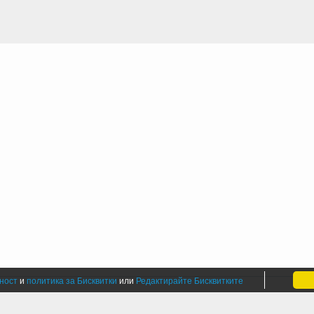
ност
и
политика за Бисквитки
или
Редактирайте Бисквитките