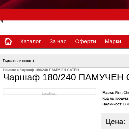
ЗА НАС Е УДОВОЛСТВИЕ ДА РАБОТИМ ЗА ВАС - 0897 858 804 / 0988 393 
Каталог
За нас
Оферти
Mарки
Начало
»
Чаршаф 180/240 ПАМУЧЕН САТЕН
Чаршаф 180/240 ПАМУЧЕН 
Марка:
First Ch
Loading...
Код на продукт
Наличност:
В н
Цена: