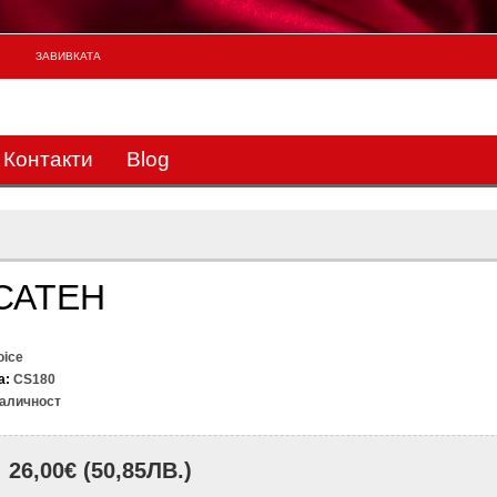
ЗАВИВКАТА
133
Контакти
Blog
САТЕН
oice
а:
CS180
аличност
26,00€
(50,85ЛВ.)