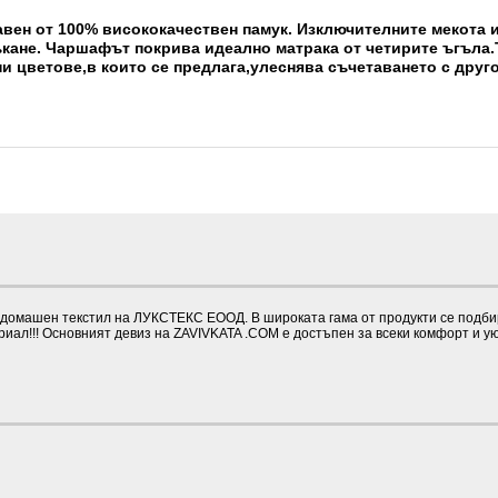
тавен от 100% висококачествен памук. Изключителните мекота и
ъкане.
Чаршафът покрива идеално матрака от четирите ъгъла.Т
и цветове,в които се предлага,улеснява съчетаването с друг
омашен текстил на ЛУКСТЕКС ЕООД. В широката гама от продукти се подбират
иал!!! Основният девиз на ZAVIVKATA .COM е достъпен за всеки комфорт и у