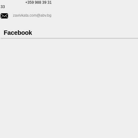
+359 988 39 31
33
zavivkata.com@abv.bg
Facebook