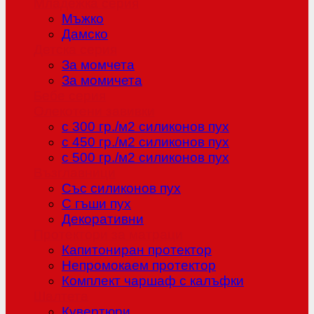
Младежка серия
Мъжко
Дамско
Детска серия
За момчета
За момичета
Бебе серия
Олекотени завивки
с 300 гр./м2 силиконов пух
с 450 гр./м2 силиконов пух
с 500 гр./м2 силиконов пух
Възглавници
Със силиконов пух
С гъши пух
Декоративни
Протектори за матраци
Капитониран протектор
Непромокаем протектор
Комплект чаршаф с калъфки
Шалтета
Кувертюри