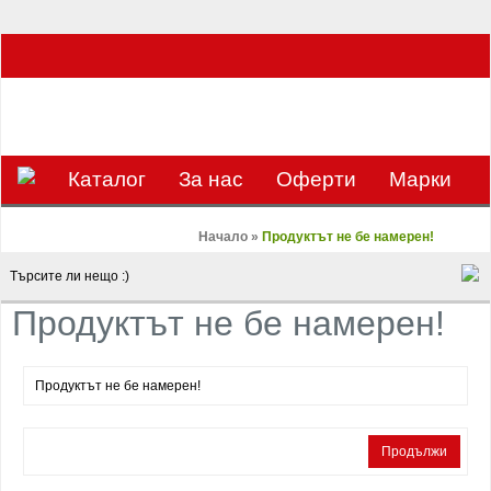
ЗА НАС Е УДОВОЛСТВИЕ ДА РАБОТИМ ЗА ВАС - 0897 858 804 / 0988 393
133
€
ЛВ.
ЗАВИВКАТА
ВАЛУТА
Каталог
За нас
Оферти
Mарки
Контакти
Blog
Начало
»
Продуктът не бе намерен!
Продуктът не бе намерен!
Продуктът не бе намерен!
Продължи