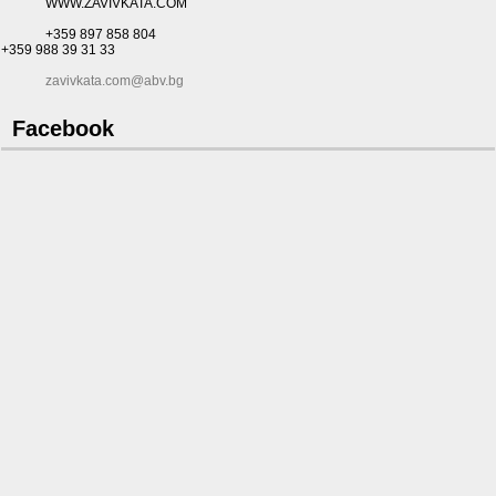
WWW.ZAVIVKATA.COM
+359 897 858 804
+359 988 39 31 33
zavivkata.com@abv.bg
Facebook