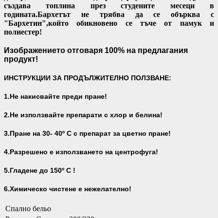
създава топлина през студените месеци в
годината.Бархетът не трябва да се обърква с
"Бархетин",който обикновено се тъче от памук и
полиестер!
Изображението отговаря 100% на предлагания
продукт!
ИНСТРУКЦИИ ЗА ПРОДЪЛЖИТЕЛНО ПОЛЗВАНЕ:
1.Не накисвайте преди пране!
2.Не използвайте препарати с хлор и белина!
3.Пране на 30- 40
º С с препарат за цветно пране!
4.Разрешено е използването на центрофуга!
5.Гладене до 150º С !
6.Химическо чистене е нежелателно!
Спално бельо