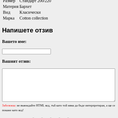
Размер
Стандарт 200/220
Материя
Бархет
Вид
Класически
Марка
Cotton collection
Напишете отзив
Вашето име:
Вашият отзив:
Забележка:
не въвеждайте HTML код, тъй като той няма да бъде интерпретиран, а ще се
покаже като код!