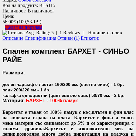
Код на продукта:
BTS115
Наличност:
В наличност
Цена:
56,00€
(109,53ЛВ.)
Желая да поръчам
Avg. Rating:
5
|
1
Reviews
|
Напишете отзив
Описание
Спецификация
Отзиви (1)
Етикети:
Спален комплект БАРХЕТ - СИНЬО
РАЙЕ
Размери:
долен чаршаф с ластик 160/200 см. (светло сиво) - 1 бр.
плик 200/220 см.- 1 бр.
калъфка едноцветни (цвят светло сиво) 50/70 см. - 2 бр.
Материя:
БАРХЕТ - 100% памук
Бархетът е тъкан от 100% памук с къс,плътен и фин влас
на лицевата страна на плата. Бархетът е фина и много
мека материя със свиваемост до 5% и се характеризира с
голяма здравина.Бархетът е изключително мек на
допир,позволява много добра циркулация на въздуха и