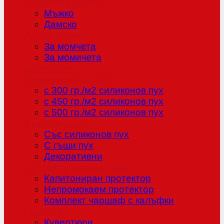
Младежка серия
Мъжко
Дамско
Детска серия
За момчета
За момичета
Бебе серия
Олекотени завивки
с 300 гр./м2 силиконов пух
с 450 гр./м2 силиконов пух
с 500 гр./м2 силиконов пух
Възглавници
Със силиконов пух
С гъши пух
Декоративни
Протектори за матраци
Капитониран протектор
Непромокаем протектор
Комплект чаршаф с калъфки
Шалтета
Кувертюри