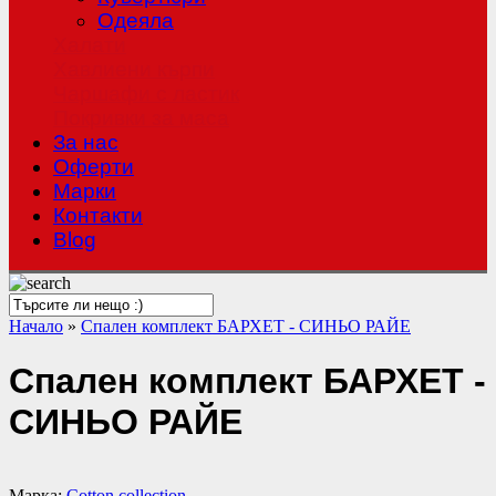
Одеяла
Халати
Хавлиени кърпи
Чаршафи с ластик
Покривки за маса
За нас
Оферти
Mарки
Контакти
Blog
Начало
»
Спален комплект БАРХЕТ - СИНЬО РАЙЕ
Спален комплект БАРХЕТ -
СИНЬО РАЙЕ
Марка:
Cotton collection