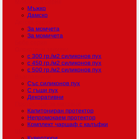
Младежка серия
Мъжко
Дамско
Детска серия
За момчета
За момичета
Бебе серия
Олекотени завивки
с 300 гр./м2 силиконов пух
с 450 гр./м2 силиконов пух
с 500 гр./м2 силиконов пух
Възглавници
Със силиконов пух
С гъши пух
Декоративни
Протектори за матраци
Капитониран протектор
Непромокаем протектор
Комплект чаршаф с калъфки
Шалтета
Кувертюри