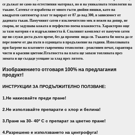
се дължат не само на естествения материал, но и на уникалната технология на
тъкане. Сатенът се изработва от много гъсти двойни нишки, като на
квадратен сантиметър плат те варират от 87 до над 300, в зависимост от
дадената тъкан. Памучният сатен е изключително мек и нежен на допир, не
спарва, не задушава кожата и перфектно поема влажността. Характерно още
за тази материя е и издръжливостта й. Спалният комплект от памучен сатен
ще ви служи доста дълго време, без да промени вида си. Тъканта би могла да се
пере повече от два пъти в седмицата в продължение на години. Използваната
при багрене на платовете съвременна технология - реактивен печат, гарантира
чисти и красиви цветове.
Плътността на плата ще запази топлината през
зимата и ще създаде усещане за хлад през лятото.
Изображението отговаря 100% на предлагания
продукт!
ИНСТРУКЦИИ ЗА ПРОДЪЛЖИТЕЛНО ПОЛЗВАНЕ:
1.Не накисвайте преди пране!
2.Не използвайте препарати с хлор и белина!
3.Пране на 30- 40
º С с препарат за цветно пране!
4.Разрешено е използването на центрофуга!