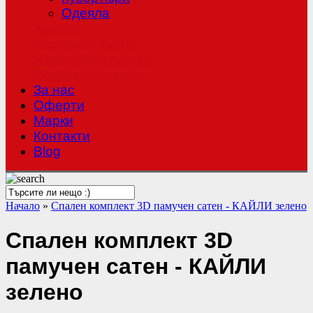
Одеяла
Халати
Хавлиени кърпи
Чаршафи с ластик
Покривки за маса
За нас
Оферти
Mарки
Контакти
Blog
Начало
»
Спален комплект 3D памучен сатен - КАЙЛИ зелено
Спален комплект 3D
памучен сатен - КАЙЛИ
зелено