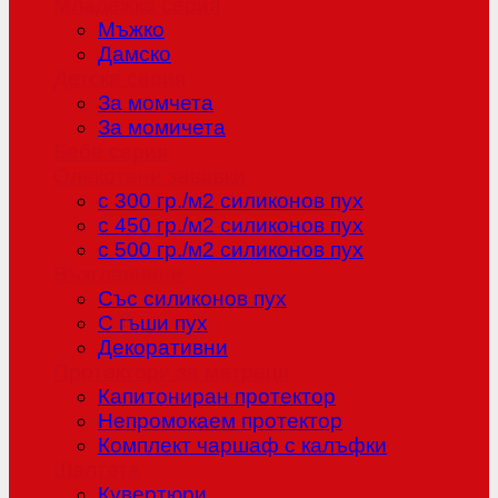
Младежка серия
Мъжко
Дамско
Детска серия
За момчета
За момичета
Бебе серия
Олекотени завивки
с 300 гр./м2 силиконов пух
с 450 гр./м2 силиконов пух
с 500 гр./м2 силиконов пух
Възглавници
Със силиконов пух
С гъши пух
Декоративни
Протектори за матраци
Капитониран протектор
Непромокаем протектор
Комплект чаршаф с калъфки
Шалтета
Кувертюри