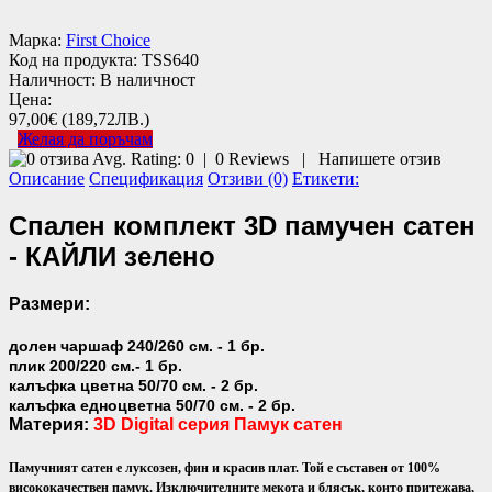
Марка:
First Choice
Код на продукта:
TSS640
Наличност:
В наличност
Цена:
97,00€
(189,72ЛВ.)
Желая да поръчам
Avg. Rating:
0
|
0
Reviews
|
Напишете отзив
Описание
Спецификация
Отзиви (0)
Етикети:
Спален комплект 3D памучен сатен
- КАЙЛИ зелено
Размери:
долен чаршаф 240/260 см. - 1 бр.
плик 200/220 см.- 1 бр.
калъфка цветна 50/70 см. - 2 бр.
калъфка едноцветна 50/70 см. - 2 бр.
Материя:
3D Digital серия
Памук сатен
Памучният сатен е луксозен, фин и красив плат. Той е съставен от 100%
висококачествен памук. Изключителните мекота и блясък, които притежава,