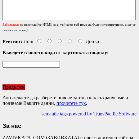
Забележка:
не въвеждайте HTML код, тъй като той няма да бъде интерпретиран, а ще се
покаже като код!
Рейтинг:
Лош
Добър
Въведете в полето кода от картинката по-долу:
Продължи
Ако желаете да разберете повече за това как съхраняваме и
ползваме Вашите данни,
прочетете тук
.
semantic tags powered by TransPacific Software
За нас
ZAVIVKATA .COM (ЗАВИВКАТА) е представителен сайт за