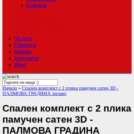
Одеяла
Халати
Хавлиени кърпи
Чаршафи с ластик
Покривки за маса
За нас
Оферти
Mарки
Контакти
Blog
Начало
»
Спален комплект с 2 плика памучен сатен 3D -
ПАЛМОВА ГРАДИНА лилаво
Спален комплект с 2 плика
памучен сатен 3D -
ПАЛМОВА ГРАДИНА