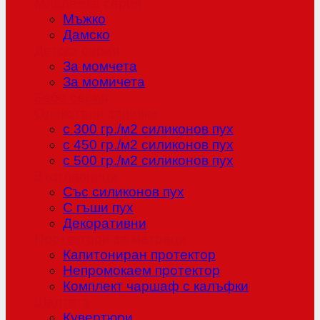
Младежка серия
Мъжко
Дамско
Детска серия
За момчета
За момичета
Бебе серия
Олекотени завивки
с 300 гр./м2 силиконов пух
с 450 гр./м2 силиконов пух
с 500 гр./м2 силиконов пух
Възглавници
Със силиконов пух
С гъши пух
Декоративни
Протектори за матраци
Капитониран протектор
Непромокаем протектор
Комплект чаршаф с калъфки
Шалтета
Кувертюри