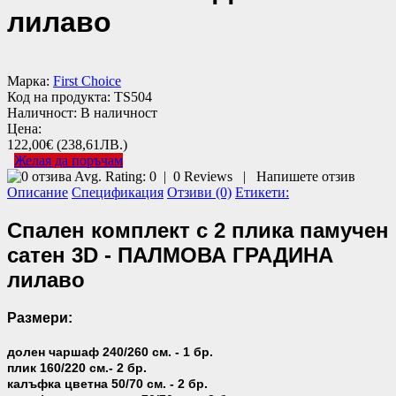
лилаво
Марка:
First Choice
Код на продукта:
TS504
Наличност:
В наличност
Цена:
122,00€
(238,61ЛВ.)
Желая да поръчам
Avg. Rating:
0
|
0
Reviews
|
Напишете отзив
Описание
Спецификация
Отзиви (0)
Етикети:
Спален комплект с 2 плика памучен
сатен 3D - ПАЛМОВА ГРАДИНА
лилаво
Размери:
долен чаршаф 240/260 см. - 1 бр.
плик 160/220 см.- 2 бр.
калъфка цветна 50/70 см. - 2 бр.