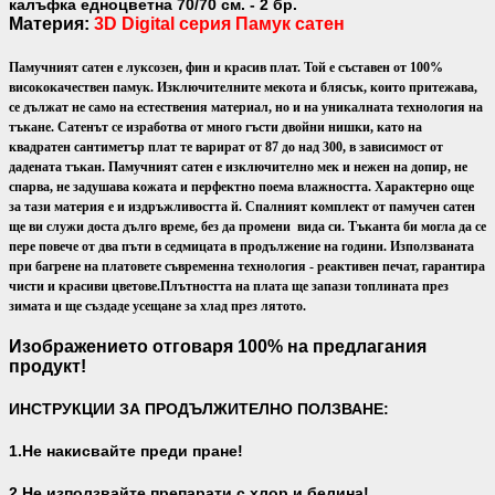
калъфка едноцветна 70/70 см. - 2 бр.
Материя:
3D Digital серия
Памук сатен
Памучният сатен е луксозен, фин и красив плат. Той е съставен от 100%
висококачествен памук. Изключителните мекота и блясък, които притежава,
се дължат не само на естествения материал, но и на уникалната технология на
тъкане. Сатенът се изработва от много гъсти двойни нишки, като на
квадратен сантиметър плат те варират от 87 до над 300, в зависимост от
дадената тъкан. Памучният сатен е изключително мек и нежен на допир, не
спарва, не задушава кожата и перфектно поема влажността. Характерно още
за тази материя е и издръжливостта й. Спалният комплект от памучен сатен
ще ви служи доста дълго време, без да промени вида си. Тъканта би могла да се
пере повече от два пъти в седмицата в продължение на години. Използваната
при багрене на платовете съвременна технология - реактивен печат, гарантира
чисти и красиви цветове.
Плътността на плата ще запази топлината през
зимата и ще създаде усещане за хлад през лятото.
Изображението отговаря 100% на предлагания
продукт!
ИНСТРУКЦИИ ЗА ПРОДЪЛЖИТЕЛНО ПОЛЗВАНЕ:
1.Не накисвайте преди пране!
2.Не използвайте препарати с хлор и белина!