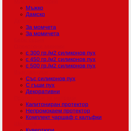
Младежка серия
Мъжко
Дамско
Детска серия
За момчета
За момичета
Бебе серия
Олекотени завивки
с 300 гр./м2 силиконов пух
с 450 гр./м2 силиконов пух
с 500 гр./м2 силиконов пух
Възглавници
Със силиконов пух
С гъши пух
Декоративни
Протектори за матраци
Капитониран протектор
Непромокаем протектор
Комплект чаршаф с калъфки
Шалтета
Кувертюри