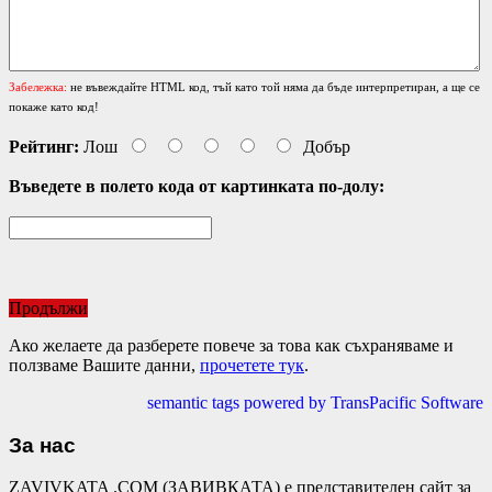
Забележка:
не въвеждайте HTML код, тъй като той няма да бъде интерпретиран, а ще се
покаже като код!
Рейтинг:
Лош
Добър
Въведете в полето кода от картинката по-долу:
Продължи
Ако желаете да разберете повече за това как съхраняваме и
ползваме Вашите данни,
прочетете тук
.
semantic tags powered by TransPacific Software
За нас
ZAVIVKATA .COM (ЗАВИВКАТА) е представителен сайт за