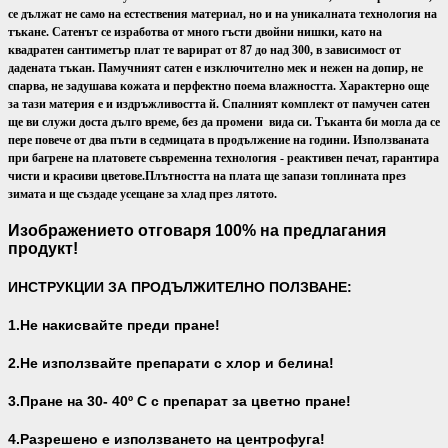
се дължат не само на естествения материал, но и на уникалната технология на
тъкане. Сатенът се изработва от много гъсти двойни нишки, като на
квадратен сантиметър плат те варират от 87 до над 300, в зависимост от
дадената тъкан. Памучният сатен е изключително мек и нежен на допир, не
спарва, не задушава кожата и перфектно поема влажността. Характерно още
за тази материя е и издръжливостта й. Спалният комплект от памучен сатен
ще ви служи доста дълго време, без да промени вида си. Тъканта би могла да се
пере повече от два пъти в седмицата в продължение на години. Използваната
при багрене на платовете съвременна технология - реактивен печат, гарантира
чисти и красиви цветове.
Плътността на плата ще запази топлината през
зимата и ще създаде усещане за хлад през лятото.
Изображението отговаря 100% на предлагания
продукт!
ИНСТРУКЦИИ ЗА ПРОДЪЛЖИТЕЛНО ПОЛЗВАНЕ:
1.Не накисвайте преди пране!
2.Не използвайте препарати с хлор и белина!
3.Пране на 30- 40
º С с препарат за цветно пране!
4.Разрешено е използването на центрофуга!