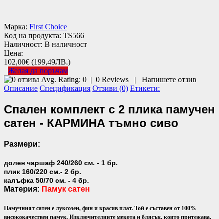
Марка:
First Choice
Код на продукта:
TS566
Наличност:
В наличност
Цена:
102,00€
(199,49ЛВ.)
Желая да поръчам
Avg. Rating:
0
|
0
Reviews
|
Напишете отзив
Описание
Спецификация
Отзиви (0)
Етикети:
Спален комплект с 2 плика памучен
сатен - КАРМИНА тъмно сиво
Размери:
долен чаршаф 240/260 см. - 1 бр.
плик 160/220 см.- 2 бр.
калъфка 50/70 см. - 4 бр.
Материя:
Памук сатен
Памучният сатен е луксозен, фин и красив плат. Той е съставен от 100%
висококачествен памук. Изключителните мекота и блясък, които притежава,