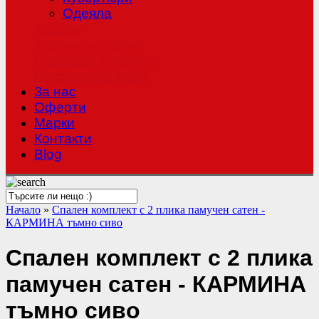
Одеяла
Халати
Хавлиени кърпи
Чаршафи с ластик
Покривки за маса
За нас
Оферти
Mарки
Контакти
Blog
Начало
»
Спален комплект с 2 плика памучен сатен -
КАРМИНА тъмно сиво
Спален комплект с 2 плика
памучен сатен - КАРМИНА
тъмно сиво