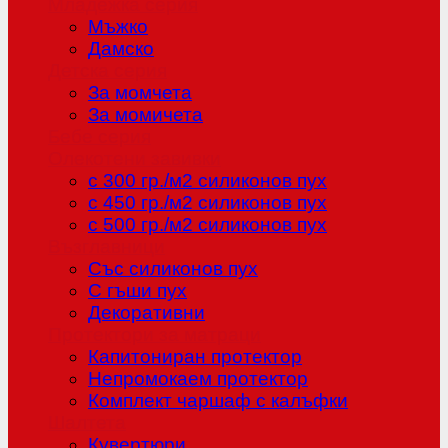
Младежка серия
Мъжко
Дамско
Детска серия
За момчета
За момичета
Бебе серия
Олекотени завивки
с 300 гр./м2 силиконов пух
с 450 гр./м2 силиконов пух
с 500 гр./м2 силиконов пух
Възглавници
Със силиконов пух
С гъши пух
Декоративни
Протектори за матраци
Капитониран протектор
Непромокаем протектор
Комплект чаршаф с калъфки
Шалтета
Кувертюри