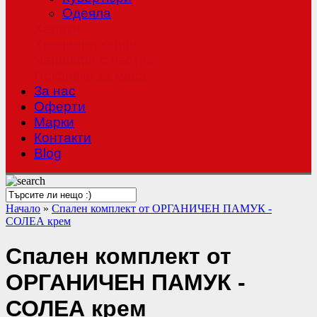
Одеяла
Халати
Хавлиени кърпи
Чаршафи с ластик
Покривки за маса
За нас
Оферти
Mарки
Контакти
Blog
Начало
»
Спален комплект от ОРГАНИЧЕН ПАМУК -
СОЛЕА крем
Спален комплект от
ОРГАНИЧЕН ПАМУК -
СОЛЕА крем