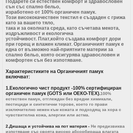
Подарете си естествен комфорт и здравословен
сън със спално бельо,
изработено от 100% органичен памук.
Този висококачествен текстил е създаден с грижа
като за вашето тяло,
така и за околната среда, като съчетава мекота,
издръжливост и екологична
устойчивост.
Плат,който създава комфорт дори
при горещ и влажен климат. Органичният памук е
една от възможно най-приятните материи за
спално бельо, която осигурява здравословен и
комфортен сън без изпотяване.
Характеристиките на Органичният памук
включват:
1.Екологично чист продукт -
100% сертифициран
органичен памук
(GOTS или ОЕКО-ТЕХ).
100%
естествен памук, отглеждан без вредни химикали,
пестициди и синтетични торове, което го прави
изключително нежен към кожата и подходящ за хора с
чувствителна кожа, алергии или астма.
2.Дишаща и устойчива на пот материя -
Не предизвиква
изпотяване
със своята
високо абсорбираща влагата