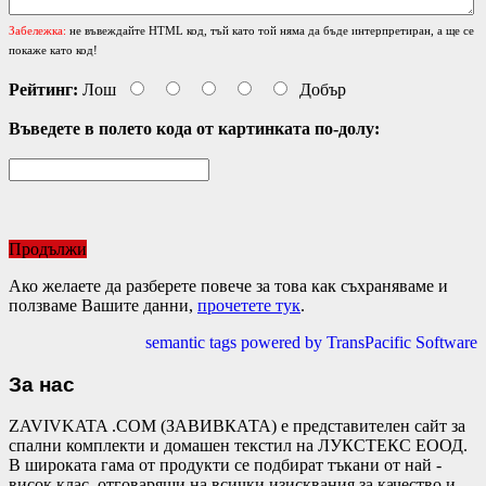
Забележка:
не въвеждайте HTML код, тъй като той няма да бъде интерпретиран, а ще се
покаже като код!
Рейтинг:
Лош
Добър
Въведете в полето кода от картинката по-долу:
Продължи
Ако желаете да разберете повече за това как съхраняваме и
ползваме Вашите данни,
прочетете тук
.
semantic tags powered by TransPacific Software
За нас
ZAVIVKATA .COM (ЗАВИВКАТА) е представителен сайт за
спални комплекти и домашен текстил на ЛУКСТЕКС ЕООД.
В широката гама от продукти се подбират тъкани от най -
висок клас, отговарящи на всички изисквания за качество и