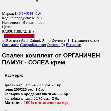
Марка:
LOOM&FLOW
Код на продукта:
MP18
Наличност:
В наличност
Цена:
97,00€
(189,72ЛВ.)
Желая да поръчам
Avg. Rating:
0
|
0
Reviews
|
Напишете отзив
Описание
Спецификация
Отзиви (0)
Етикети:
Спален комплект от ОРГАНИЧЕН
ПАМУК - СОЛЕА крем
Размери:
долен чаршаф 240/260 см. - 1 бр.
плик 200/220 см.- 1 бр.
калъфка с бродерия 50/70 см. - 2 бр.
калъфка гладка 50/70 см. - 2 бр.
Материя:
100% органичен памук