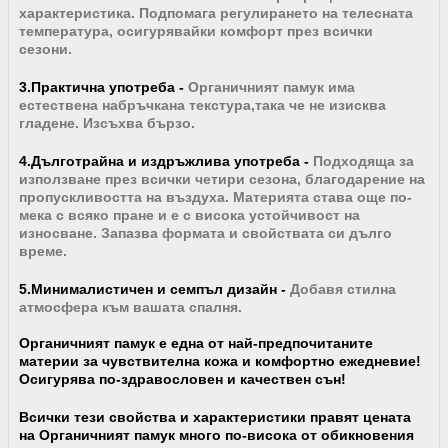
характеристика. Подпомага регулирането на телесната
температура, осигурявайки комфорт през всички
сезони.
3.Практична употреба -
Органичният памук
има
естествена набръчкана текстура,така че не изисква
гладене. Изсъхва бързо.
4.Дълготрайна и издръжлива употреба -
Подходяща за
използване през всички четири сезона, благодарение на
пропускливостта на въздуха. Материята става още по-
мека с всяко пране и е с висока устойчивост на
износване. Запазва формата и свойствата си дълго
време.
5.Минималистичен и семпъл дизайн -
Добавя стилна
атмосфера към вашата спалня.
Органичният памук е една от най-предпочитаните
материи за чувствителна кожа и комфортно ежедневие!
Осигурява по-здравословен и качествен сън!
Всички тези свойства и характеристики правят цената
на Органичният памук много по-висока от обикновения