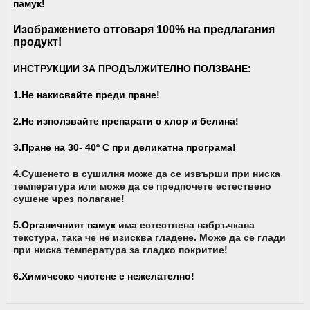
памук!
Изображението отговаря 100% на предлагания
продукт!
ИНСТРУКЦИИ ЗА ПРОДЪЛЖИТЕЛНО ПОЛЗВАНЕ:
1.Не накисвайте преди пране!
2.Не използвайте препарати с хлор и белина!
3.Пране на 30- 40
º С
при деликатна програма!
4.
Сушенето в сушилня може да се извърши при ниска
температура или може да се предпочете естествено
сушене чрез полагане!
5.Органичният памук
има
естествена набръчкана
текстура, така че не изисква гладене. Може да се глади
при ниска температура за гладко покритие!
6.Химическо чистене е нежелателно!