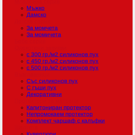
Младежка серия
Мъжко
Дамско
Детска серия
За момчета
За момичета
Бебе серия
Олекотени завивки
с 300 гр./м2 силиконов пух
с 450 гр./м2 силиконов пух
с 500 гр./м2 силиконов пух
Възглавници
Със силиконов пух
С гъши пух
Декоративни
Протектори за матраци
Капитониран протектор
Непромокаем протектор
Комплект чаршаф с калъфки
Шалтета
Кувертюри