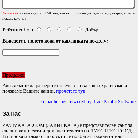
Забележка:
не въвеждайте HTML код, тъй като той няма да бъде интерпретиран, а ще се
покаже като код!
Рейтинг:
Лош
Добър
Въведете в полето кода от картинката по-долу:
Продължи
Ако желаете да разберете повече за това как съхраняваме и
ползваме Вашите данни,
прочетете тук
.
semantic tags powered by TransPacific Software
За нас
ZAVIVKATA .COM (ЗАВИВКАТА) е представителен сайт за
спални комплекти и домашен текстил на ЛУКСТЕКС ЕООД.
В широката гама от продукти се подбират тъкани от най -