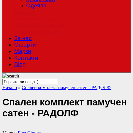
Одеяла
Халати
Хавлиени кърпи
Чаршафи с ластик
Покривки за маса
За нас
Оферти
Mарки
Контакти
Blog
Начало
»
Спален комплект памучен сатен - РАДОЛФ
Спален комплект памучен
сатен - РАДОЛФ
Марка:
First Choice