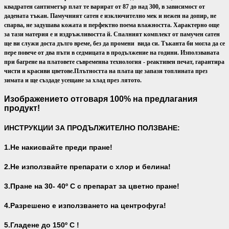
квадратен сантиметър плат те варират от 87 до над 300, в зависимост от
дадената тъкан. Памучният сатен е изключително мек и нежен на допир, не
спарва, не задушава кожата и перфектно поема влажността. Характерно още
за тази материя е и издръжливостта й. Спалният комплект от памучен сатен
ще ви служи доста дълго време, без да промени вида си. Тъканта би могла да се
пере повече от два пъти в седмицата в продължение на години. Използваната
при багрене на платовете съвременна технология - реактивен печат, гарантира
чисти и красиви цветове.
Плътността на плата ще запази топлината през
зимата и ще създаде усещане за хлад през лятото.
Изображението отговаря 100% на предлагания
продукт!
ИНСТРУКЦИИ ЗА ПРОДЪЛЖИТЕЛНО ПОЛЗВАНЕ:
1.Не накисвайте преди пране!
2.Не използвайте препарати с хлор и белина!
3.Пране на 30- 40
º С с препарат за цветно пране!
4.Разрешено е използването на центрофуга!
5.Гладене до 150º С !