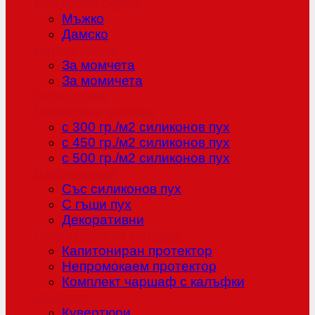
Младежка серия
Мъжко
Дамско
Детска серия
За момчета
За момичета
Бебе серия
Олекотени завивки
с 300 гр./м2 силиконов пух
с 450 гр./м2 силиконов пух
с 500 гр./м2 силиконов пух
Възглавници
Със силиконов пух
С гъши пух
Декоративни
Протектори за матраци
Капитониран протектор
Непромокаем протектор
Комплект чаршаф с калъфки
Шалтета
Кувертюри