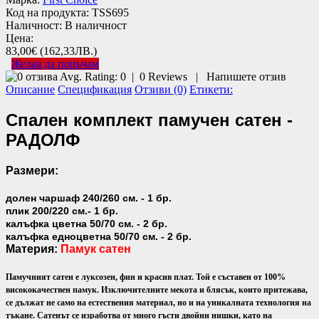
Код на продукта:
TSS695
Наличност:
В наличност
Цена:
83,00€
(162,33ЛВ.)
Желая да поръчам
Avg. Rating:
0
|
0
Reviews
|
Напишете отзив
Описание
Спецификация
Отзиви (0)
Етикети:
Спален комплект памучен сатен -
РАДОЛФ
Размери:
долен чаршаф 240/260 см. - 1 бр.
плик 200/220 см.- 1 бр.
калъфка цветна 50/70 см. - 2 бр.
калъфка едноцветна 50/70 см. - 2 бр.
Материя:
Памук сатен
Памучният сатен е луксозен, фин и красив плат. Той е съставен от 100%
висококачествен памук. Изключителните мекота и блясък, които притежава,
се дължат не само на естествения материал, но и на уникалната технология на
тъкане. Сатенът се изработва от много гъсти двойни нишки, като на