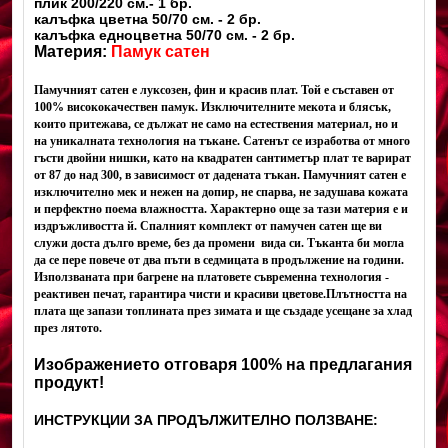
плик 200/220 см.- 1 бр.
калъфка цветна 50/70 см. - 2 бр.
калъфка едноцветна 50/70 см. - 2 бр.
Материя:
Памук сатен
Памучният сатен е луксозен, фин и красив плат. Той е съставен от
100% висококачествен памук. Изключителните мекота и блясък,
които притежава, се дължат не само на естествения материал, но и
на уникалната технология на тъкане. Сатенът се изработва от много
гъсти двойни нишки, като на квадратен сантиметър плат те варират
от 87 до над 300, в зависимост от дадената тъкан. Памучният сатен е
изключително мек и нежен на допир, не спарва, не задушава кожата
и перфектно поема влажността. Характерно още за тази материя е и
издръжливостта й. Спалният комплект от памучен сатен ще ви
служи доста дълго време, без да промени вида си. Тъканта би могла
да се пере повече от два пъти в седмицата в продължение на години.
Използваната при багрене на платовете съвременна технология -
реактивен печат, гарантира чисти и красиви цветове.
Плътността на
плата ще запази топлината през зимата и ще създаде усещане за хлад
през лятото.
Изображението отговаря 100% на предлагания
продукт!
ИНСТРУКЦИИ ЗА ПРОДЪЛЖИТЕЛНО ПОЛЗВАНЕ: