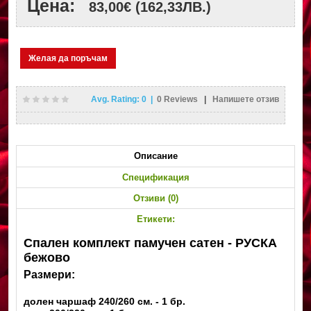
Цена:
83,00€
(162,33ЛВ.)
Желая да поръчам
Avg. Rating:
0
|
0
Reviews
|
Напишете отзив
Описание
Спецификация
Отзиви (0)
Етикети:
Спален комплект памучен сатен - РУСКА
бежово
Размери:
долен чаршаф 240/260 см. - 1 бр.