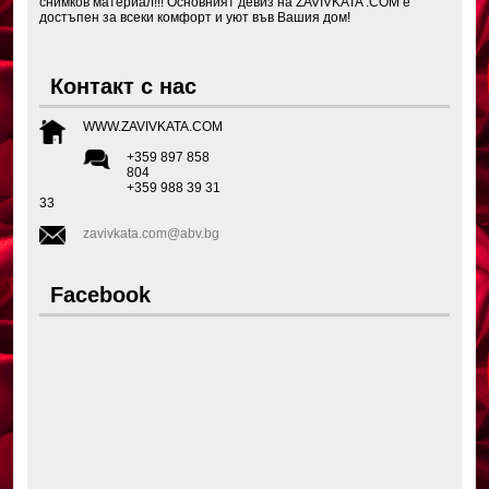
снимков материал!!! Основният девиз на ZAVIVKATA .COM е
достъпен за всеки комфорт и уют във Вашия дом!
Контакт с нас
WWW.ZAVIVKATA.COM
+359 897 858
804
+359 988 39 31
33
zavivkata.com@abv.bg
Facebook