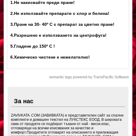
1.Не накисвайте преди пране!
2.Не използвайте препарати с хлор и белина!
3.Пране на 30- 40
º С с препарат за цветно пране!
4.Разрешено е използването на центрофуга!
5.Гладене до 150º С !
6.Химическо чистене е нежелателно!
semantic tags powered by TransPacific Software
За нас
ZAVIVKATA .COM (ЗАВИВКАТА) е представителен сайт за спални
комплекти и домашен текстил на ЛУКСТЕКС ЕООД. В широката
гама от продукти се подбират тъкани от най - висок клас,
отговарящи на всички изисквания за качество и
комфорт.Продуктите отговарят на описанието и прилежащия