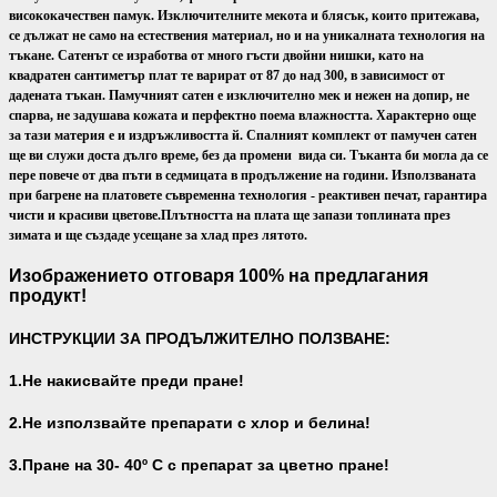
висококачествен памук. Изключителните мекота и блясък, които притежава,
се дължат не само на естествения материал, но и на уникалната технология на
тъкане. Сатенът се изработва от много гъсти двойни нишки, като на
квадратен сантиметър плат те варират от 87 до над 300, в зависимост от
дадената тъкан. Памучният сатен е изключително мек и нежен на допир, не
спарва, не задушава кожата и перфектно поема влажността. Характерно още
за тази материя е и издръжливостта й. Спалният комплект от памучен сатен
ще ви служи доста дълго време, без да промени вида си. Тъканта би могла да се
пере повече от два пъти в седмицата в продължение на години. Използваната
при багрене на платовете съвременна технология - реактивен печат, гарантира
чисти и красиви цветове.
Плътността на плата ще запази топлината през
зимата и ще създаде усещане за хлад през лятото.
Изображението отговаря 100% на предлагания
продукт!
ИНСТРУКЦИИ ЗА ПРОДЪЛЖИТЕЛНО ПОЛЗВАНЕ:
1.Не накисвайте преди пране!
2.Не използвайте препарати с хлор и белина!
3.Пране на 30- 40
º С с препарат за цветно пране!