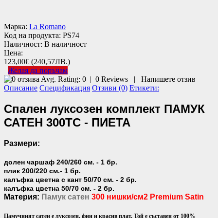
Марка:
La Romano
Код на продукта:
PS74
Наличност:
В наличност
Цена:
123,00€
(240,57ЛВ.)
Желая да поръчам
Avg. Rating:
0
|
0
Reviews
|
Напишете отзив
Описание
Спецификация
Отзиви (0)
Етикети:
Спален луксозен комплект ПАМУК
САТЕН 300TC - ПИЕТА
Размери:
долен чаршаф 240/260 см. - 1 бр.
плик 200/220 см.- 1 бр.
калъфка цветна с кант 50/70 см. - 2 бр.
калъфка цветна 50/70 см. - 2 бр.
Материя:
Памук сатен
300 нишки/см2 Premium Satin
Памучният сатен е луксозен, фин и красив плат. Той е съставен от 100%