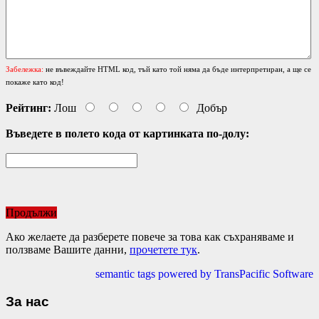
Забележка:
не въвеждайте HTML код, тъй като той няма да бъде интерпретиран, а ще се
покаже като код!
Рейтинг:
Лош
Добър
Въведете в полето кода от картинката по-долу:
Продължи
Ако желаете да разберете повече за това как съхраняваме и
ползваме Вашите данни,
прочетете тук
.
semantic tags powered by TransPacific Software
За нас