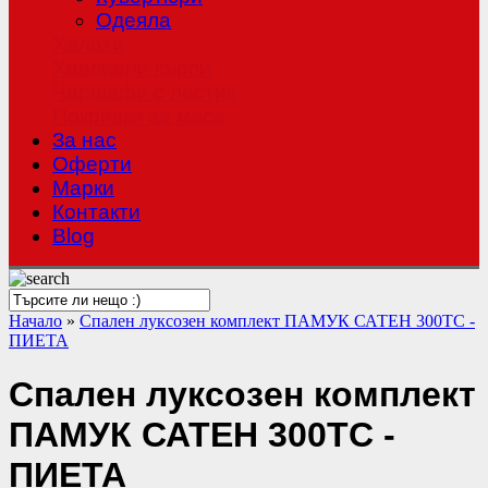
Одеяла
Халати
Хавлиени кърпи
Чаршафи с ластик
Покривки за маса
За нас
Оферти
Mарки
Контакти
Blog
Начало
»
Спален луксозен комплект ПАМУК САТЕН 300TC -
ПИЕТА
Спален луксозен комплект
ПАМУК САТЕН 300TC -
ПИЕТА