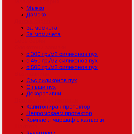
Младежка серия
Мъжко
Дамско
Детска серия
За момчета
За момичета
Бебе серия
Олекотени завивки
с 300 гр./м2 силиконов пух
с 450 гр./м2 силиконов пух
с 500 гр./м2 силиконов пух
Възглавници
Със силиконов пух
С гъши пух
Декоративни
Протектори за матраци
Капитониран протектор
Непромокаем протектор
Комплект чаршаф с калъфки
Шалтета
Кувертюри