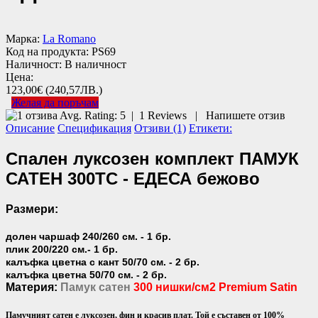
Марка:
La Romano
Код на продукта:
PS69
Наличност:
В наличност
Цена:
123,00€
(240,57ЛВ.)
Желая да поръчам
Avg. Rating:
5
|
1
Reviews
|
Напишете отзив
Описание
Спецификация
Отзиви (1)
Етикети:
Спален луксозен комплект ПАМУК
САТЕН 300TC - ЕДЕСА бежово
Размери:
долен чаршаф 240/260 см. - 1 бр.
плик 200/220 см.- 1 бр.
калъфка цветна с кант 50/70 см. - 2 бр.
калъфка цветна 50/70 см. - 2 бр.
Материя:
Памук сатен
300 нишки/см2 Premium Satin
Памучният сатен е луксозен, фин и красив плат. Той е съставен от 100%