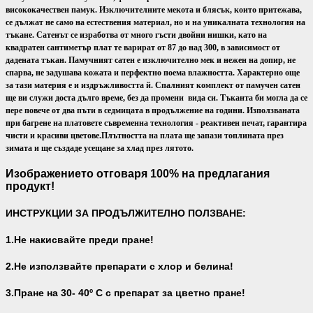
висококачествен памук. Изключителните мекота и блясък, които притежава,
се дължат не само на естествения материал, но и на уникалната технология на
тъкане. Сатенът се изработва от много гъсти двойни нишки, като на
квадратен сантиметър плат те варират от 87 до над 300, в зависимост от
дадената тъкан. Памучният сатен е изключително мек и нежен на допир, не
спарва, не задушава кожата и перфектно поема влажността. Характерно още
за тази материя е и издръжливостта й. Спалният комплект от памучен сатен
ще ви служи доста дълго време, без да промени вида си. Тъканта би могла да се
пере повече от два пъти в седмицата в продължение на години. Използваната
при багрене на платовете съвременна технология - реактивен печат, гарантира
чисти и красиви цветове.
Плътността на плата ще запази топлината през
зимата и ще създаде усещане за хлад през лятото.
Изображението отговаря 100% на предлагания
продукт!
ИНСТРУКЦИИ ЗА ПРОДЪЛЖИТЕЛНО ПОЛЗВАНЕ:
1.Не накисвайте преди пране!
2.Не използвайте препарати с хлор и белина!
3.Пране на 30- 40
º С с препарат за цветно пране!