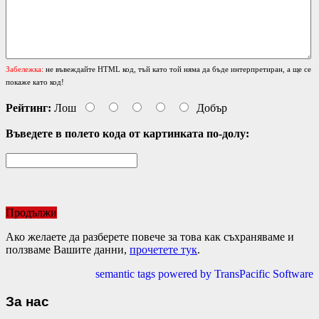
Забележка:
не въвеждайте HTML код, тъй като той няма да бъде интерпретиран, а ще се
покаже като код!
Рейтинг:
Лош
Добър
Въведете в полето кода от картинката по-долу:
Продължи
Ако желаете да разберете повече за това как съхраняваме и
ползваме Вашите данни,
прочетете тук
.
semantic tags powered by TransPacific Software
За нас