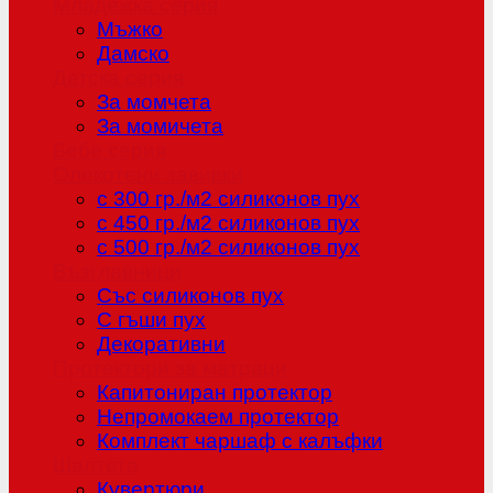
Младежка серия
Мъжко
Дамско
Детска серия
За момчета
За момичета
Бебе серия
Олекотени завивки
с 300 гр./м2 силиконов пух
с 450 гр./м2 силиконов пух
с 500 гр./м2 силиконов пух
Възглавници
Със силиконов пух
С гъши пух
Декоративни
Протектори за матраци
Капитониран протектор
Непромокаем протектор
Комплект чаршаф с калъфки
Шалтета
Кувертюри