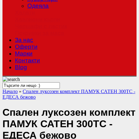
Одеяла
Халати
Хавлиени кърпи
Чаршафи с ластик
Покривки за маса
За нас
Оферти
Mарки
Контакти
Blog
Начало
»
Спален луксозен комплект ПАМУК САТЕН 300TC -
ЕДЕСА бежово
Спален луксозен комплект
ПАМУК САТЕН 300TC -
ЕДЕСА бежово