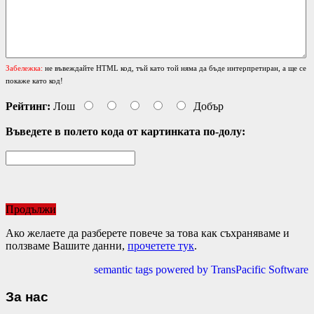
Забележка:
не въвеждайте HTML код, тъй като той няма да бъде интерпретиран, а ще се
покаже като код!
Рейтинг:
Лош
Добър
Въведете в полето кода от картинката по-долу:
Продължи
Ако желаете да разберете повече за това как съхраняваме и
ползваме Вашите данни,
прочетете тук
.
semantic tags powered by TransPacific Software
За нас