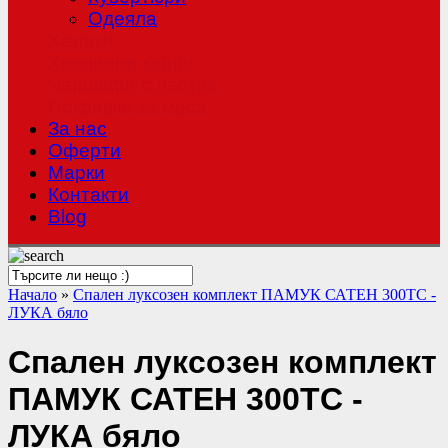
Одеяла
Халати
Хавлиени кърпи
Чаршафи с ластик
Покривки за маса
За нас
Оферти
Mарки
Контакти
Blog
Начало
»
Спален луксозен комплект ПАМУК САТЕН 300TC -
ЛУКА бяло
Спален луксозен комплект
ПАМУК САТЕН 300TC -
ЛУКА бяло