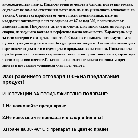
висококачествен памук. Изключителните мекота и блясък, които притежава,
се дължат не само на естествения материал, но и на уникалната технология на
тъкане. Сатенът се изработва от много гъсти двойни нишки, като на
квадратен сантиметър плат те варират от 87 до над 300, в зависимост от
дадената тъкан. Памучният сатен е изключително мек и нежен на допир, не
спарва, не задушава кожата и перфектно поема влажността. Характерно още
за тази материя е и издръжливостта й. Спалният комплект от памучен сатен
ще ви служи доста дълго време, без да промени вида си. Тъканта би могла да се
пере повече от два пъти в седмицата в продължение на години. Използваната
при багрене на платовете съвременна технология - реактивен печат, гарантира
чисти и красиви цветове.
Плътността на плата ще запази топлината през
зимата и ще създаде усещане за хлад през лятото.
Изображението отговаря 100% на предлагания
продукт!
ИНСТРУКЦИИ ЗА ПРОДЪЛЖИТЕЛНО ПОЛЗВАНЕ:
1.Не накисвайте преди пране!
2.Не използвайте препарати с хлор и белина!
3.Пране на 30- 40
º С с препарат за цветно пране!