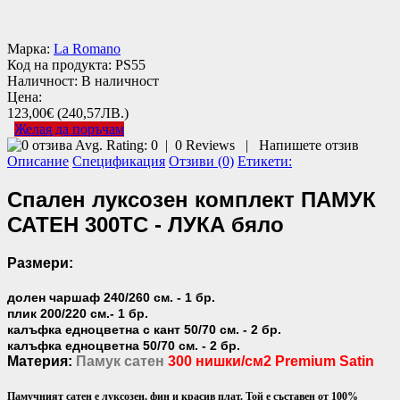
Марка:
La Romano
Код на продукта:
PS55
Наличност:
В наличност
Цена:
123,00€
(240,57ЛВ.)
Желая да поръчам
Avg. Rating:
0
|
0
Reviews
|
Напишете отзив
Описание
Спецификация
Отзиви (0)
Етикети:
Спален луксозен комплект ПАМУК
САТЕН 300TC - ЛУКА бяло
Размери:
долен чаршаф 240/260 см. - 1 бр.
плик 200/220 см.- 1 бр.
калъфка едноцветна с кант 50/70 см. - 2 бр.
калъфка едноцветна 50/70 см. - 2 бр.
Материя:
Памук сатен
300 нишки/см2 Premium Satin
Памучният сатен е луксозен, фин и красив плат. Той е съставен от 100%