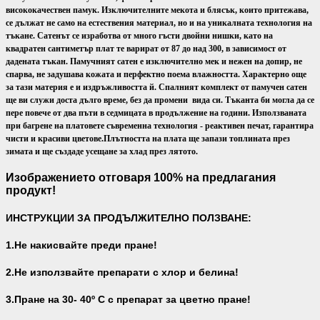
висококачествен памук. Изключителните мекота и блясък, които притежава,
се дължат не само на естествения материал, но и на уникалната технология на
тъкане. Сатенът се изработва от много гъсти двойни нишки, като на
квадратен сантиметър плат те варират от 87 до над 300, в зависимост от
дадената тъкан. Памучният сатен е изключително мек и нежен на допир, не
спарва, не задушава кожата и перфектно поема влажността. Характерно още
за тази материя е и издръжливостта й. Спалният комплект от памучен сатен
ще ви служи доста дълго време, без да промени вида си. Тъканта би могла да се
пере повече от два пъти в седмицата в продължение на години. Използваната
при багрене на платовете съвременна технология - реактивен печат, гарантира
чисти и красиви цветове.
Плътността на плата ще запази топлината през
зимата и ще създаде усещане за хлад през лятото.
Изображението отговаря 100% на предлагания
продукт!
ИНСТРУКЦИИ ЗА ПРОДЪЛЖИТЕЛНО ПОЛЗВАНЕ:
1.Не накисвайте преди пране!
2.Не използвайте препарати с хлор и белина!
3.Пране на 30- 40
º С с препарат за цветно пране!