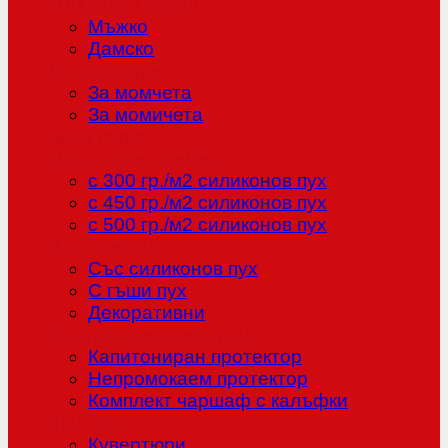
Младежка серия
Мъжко
Дамско
Детска серия
За момчета
За момичета
Бебе серия
Олекотени завивки
с 300 гр./м2 силиконов пух
с 450 гр./м2 силиконов пух
с 500 гр./м2 силиконов пух
Възглавници
Със силиконов пух
С гъши пух
Декоративни
Протектори за матраци
Капитониран протектор
Непромокаем протектор
Комплект чаршаф с калъфки
Шалтета
Кувертюри