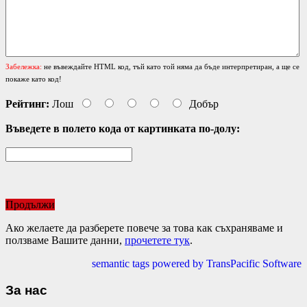
Забележка:
не въвеждайте HTML код, тъй като той няма да бъде интерпретиран, а ще се
покаже като код!
Рейтинг:
Лош
Добър
Въведете в полето кода от картинката по-долу:
Продължи
Ако желаете да разберете повече за това как съхраняваме и
ползваме Вашите данни,
прочетете тук
.
semantic tags powered by TransPacific Software
За нас