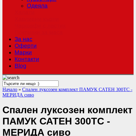
Одеяла
Халати
Хавлиени кърпи
Чаршафи с ластик
Покривки за маса
За нас
Оферти
Mарки
Контакти
Blog
Начало
»
Спален луксозен комплект ПАМУК САТЕН 300TC -
МЕРИДА сиво
Спален луксозен комплект
ПАМУК САТЕН 300TC -
МЕРИДА сиво