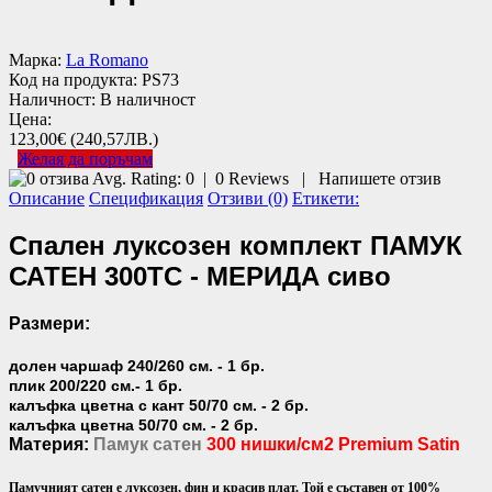
Марка:
La Romano
Код на продукта:
PS73
Наличност:
В наличност
Цена:
123,00€
(240,57ЛВ.)
Желая да поръчам
Avg. Rating:
0
|
0
Reviews
|
Напишете отзив
Описание
Спецификация
Отзиви (0)
Етикети:
Спален луксозен комплект ПАМУК
САТЕН 300TC - МЕРИДА сиво
Размери:
долен чаршаф 240/260 см. - 1 бр.
плик 200/220 см.- 1 бр.
калъфка цветна с кант 50/70 см. - 2 бр.
калъфка цветна 50/70 см. - 2 бр.
Материя:
Памук сатен
300 нишки/см2 Premium Satin
Памучният сатен е луксозен, фин и красив плат. Той е съставен от 100%