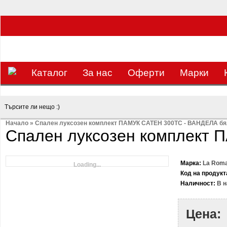
ЗА НАС Е УДОВОЛСТВИЕ ДА РАБОТИМ ЗА ВАС - 0897 858 804 / 0988 393 13
Каталог
За нас
Оферти
Mарки
Начало
»
Спален луксозен комплект ПАМУК САТЕН 300TC - ВАНДЕЛА б
Спален луксозен комплект
Марка:
La Rom
Loading...
Код на продукт
Наличност:
В н
Цена: