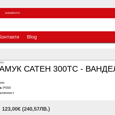
ЗАВИВКАТА
3
Контакти
Blog
яло
 ПАМУК САТЕН 300TC - ВАНДЕ
ano
а:
PS50
аличност
123,00€
(240,57ЛВ.)