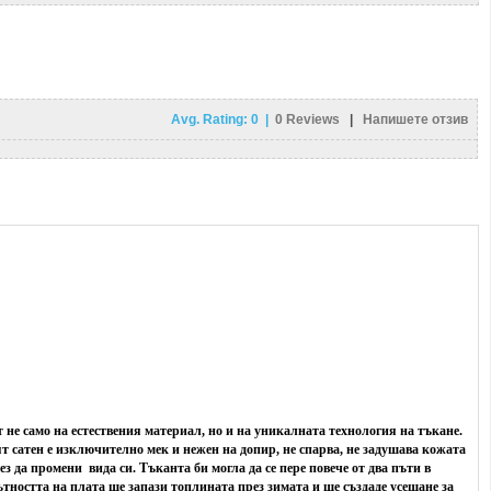
Avg. Rating:
0
|
0
Reviews
|
Напишете отзив
 не само на естествения материал, но и на уникалната технология на тъкане.
ят сатен е изключително мек и нежен на допир, не спарва, не задушава кожата
 да промени вида си. Тъканта би могла да се пере повече от два пъти в
тността на плата ще запази топлината през зимата и ще създаде усещане за