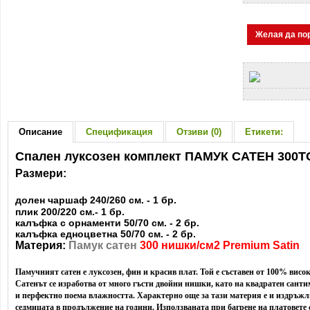
Желая да по
Описание
Спецификация
Отзиви (0)
Етикети:
Спален луксозен комплект ПАМУК САТЕН 300T
Размери:
долен чаршаф 240/260 см. - 1 бр.
плик 200/220 см.- 1 бр.
калъфка с орнаменти 50/70 см. - 2 бр.
калъфка едноцветна 50/70 см. - 2 бр.
Материя:
Памук сатен
300 нишки/см2 Premium Satin
Памучният сатен е луксозен, фин и красив плат. Той е съставен от 100% вис
Сатенът се изработва от много гъсти двойни нишки, като на квадратен сантим
и перфектно поема влажността. Характерно още за тази материя е и издръжлив
седмицата в продължение на години. Използваната при багрене на платовете 