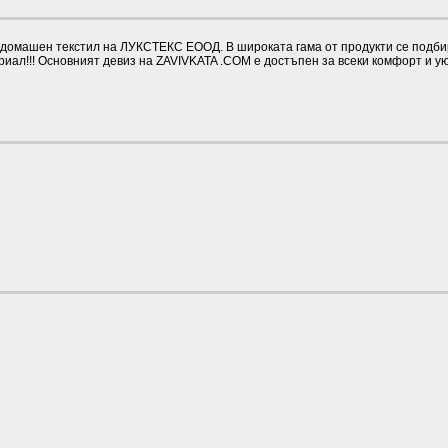
омашен текстил на ЛУКСТЕКС ЕООД. В широката гама от продукти се подбират
иал!!! Основният девиз на ZAVIVKATA .COM е достъпен за всеки комфорт и у