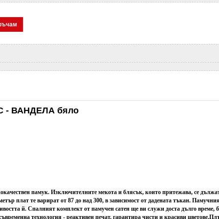
ръчам
C - ВАНДЕЛА бяло
ококачествен памук. Изключителните мекота и блясък, които притежава, се дължат
етър плат те варират от 87 до над 300, в зависимост от дадената тъкан. Памучни
остта й. Спалният комплект от памучен сатен ще ви служи доста дълго време, без
съвременна технология - реактивен печат, гарантира чисти и красиви цветове.
Плъ