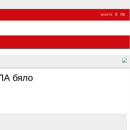
€
ЛВ.
ВАЛУТА
ЛА бяло