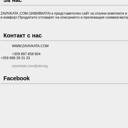
За нас
ZAVIVKATA .COM (ЗАВИВКАТА) е представителен сайт за спални комплекти и д
и комфорт.Продуктите отговарят на описанието и прилежащия снимков матер
Контакт с нас
WWW.ZAVIVKATA.COM
+359 897 858 804
+359 988 39 31 33
zavivkata.com@abv.bg
Facebook