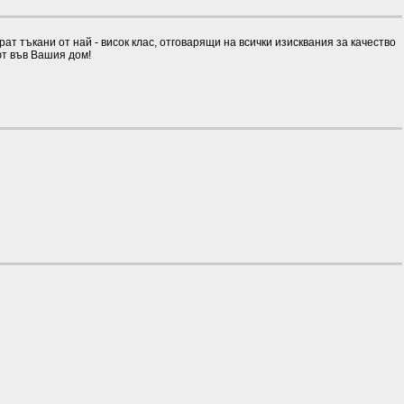
 тъкани от най - висок клас, отговарящи на всички изисквания за качество
ют във Вашия дом!