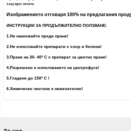
хлад през лятото.
Изображението отговаря 100% на предлагания проду
ИНСТРУКЦИИ ЗА ПРОДЪЛЖИТЕЛНО ПОЛЗВАНЕ:
1.Не накисвайте преди пране!
2.Не използвайте препарати с хлор и белина!
3.Пране на 30- 40
º С с препарат за цветно пране!
4.Разрешено е използването на центрофуга!
5.Гладене до 150º С !
6.Химическо чистене е нежелателно!