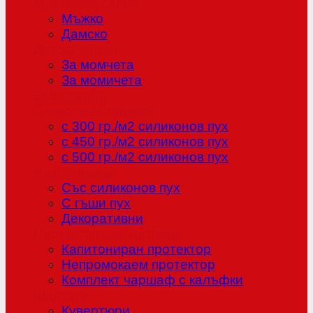
Младежка серия
Мъжко
Дамско
Детска серия
За момчета
За момичета
Бебе серия
Олекотени завивки
с 300 гр./м2 силиконов пух
с 450 гр./м2 силиконов пух
с 500 гр./м2 силиконов пух
Възглавници
Със силиконов пух
С гъши пух
Декоративни
Протектори за матраци
Капитониран протектор
Непромокаем протектор
Комплект чаршаф с калъфки
Шалтета
Кувертюри