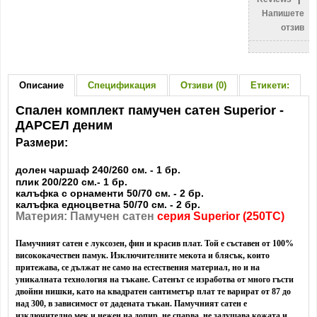
Напишете
отзив
Описание
Спецификация
Отзиви (0)
Етикети:
Спален комплект памучен сатен Superior -
ДАРСЕЛ деним
Размери:
долен чаршаф 240/260 см. - 1 бр.
плик 200/220 см.- 1 бр.
калъфка с орнаменти 50/70 см. - 2 бр.
калъфка едноцветна 50/70 см. - 2 бр.
Материя: Памучен сатен
серия Superior (250TC)
Памучният сатен е луксозен, фин и красив плат. Той е съставен от 100%
висококачествен памук. Изключителните мекота и блясък, които
притежава, се дължат не само на естествения материал, но и на
уникалната технология на тъкане. Сатенът се изработва от много гъсти
двойни нишки, като на квадратен сантиметър плат те варират от 87 до
над 300, в зависимост от дадената тъкан. Памучният сатен е
изключително мек и нежен на допир, не спарва, не задушава кожата и