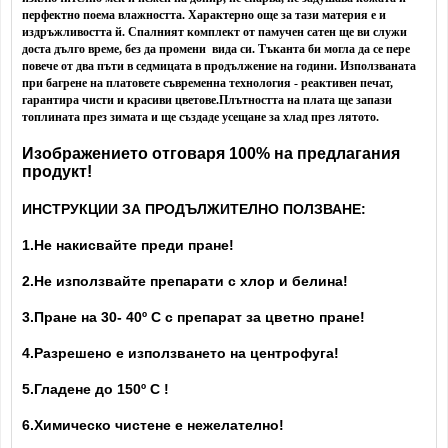
перфектно поема влажността. Характерно още за тази материя е и
издръжливостта й. Спалният комплект от памучен сатен ще ви служи
доста дълго време, без да промени вида си. Тъканта би могла да се пере
повече от два пъти в седмицата в продължение на години. Използваната
при багрене на платовете съвременна технология - реактивен печат,
гарантира чисти и красиви цветове.
Плътността на плата ще запази
топлината през зимата и ще създаде усещане за хлад през лятото.
Изображението отговаря 100% на предлагания
продукт!
ИНСТРУКЦИИ ЗА ПРОДЪЛЖИТЕЛНО ПОЛЗВАНЕ:
1.Не накисвайте преди пране!
2.Не използвайте препарати с хлор и белина!
3.Пране на 30- 40
º С с препарат за цветно пране!
4.Разрешено е използването на центрофуга!
5.Гладене до 150º С !
6.Химическо чистене е нежелателно!