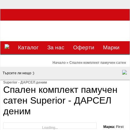
ЗА НАС Е УДОВОЛСТВИЕ ДА РАБОТИМ ЗА ВАС - 0897 858 804 / 0988 393
133
€
ЛВ.
ЗАВИВКАТА
ВАЛУТА
Каталог
За нас
Оферти
Mарки
Контакти
Blog
Начало
»
Спален комплект памучен сатен
Superior - ДАРСЕЛ деним
Спален комплект памучен
сатен Superior - ДАРСЕЛ
деним
Марка:
First
Loading...