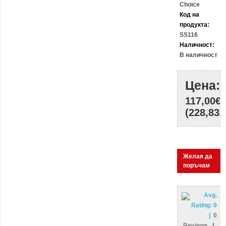
Choice
Код на
продукта:
SS116
Наличност:
В наличност
Цена:
117,00€
(228,83Л
Желая да
поръчам
Avg.
Rating:
0
|
0
Reviews
|