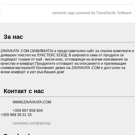
semantic tags powered by TransPacific Software
За нас
ZAVIVKATA .COM (ЗАВИВКАТА) е представителен сайт за спални комплекти и
домашен текстил на ЛУКСТЕКС ЕООД. В широката гама от продукти се
подбират тъкани от най - висок клас, отговарящи на всички изисквания за
качество и комфорт.Продуктите отговарят на описанието и прилежащия
снимков материал!!! Основният девиз на ZAVIVKATA .COM е достъпен за
всеки комфорт и уют във Вашия дом!
Контакт с нас
WWW.ZAVIVKATA.COM
+359 897 858 804
+359 988 39 31 33
zavivkata.com@abv.bg