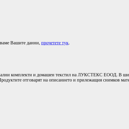
лзваме Вашите данни,
прочетете тук
.
ни комплекти и домашен текстил на ЛУКСТЕКС ЕООД. В широка
т.Продуктите отговарят на описанието и прилежащия снимков ма