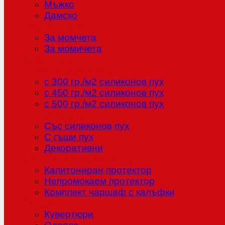
Мъжко
Дамско
Детска серия
За момчета
За момичета
Бебе серия
Олекотени завивки
с 300 гр./м2 силиконов пух
с 450 гр./м2 силиконов пух
с 500 гр./м2 силиконов пух
Възглавници
Със силиконов пух
С гъши пух
Декоративни
Протектори за матраци
Капитониран протектор
Непромокаем протектор
Комплект чаршаф с калъфки
Шалтета
Кувертюри