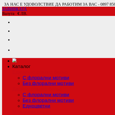
ЗА НАС Е УДОВОЛСТВИЕ ДА РАБОТИМ ЗА ВАС - 0897 858 80
ЗАВИВКАТА
Валута
€
ЛВ.
Каталог
Единично спално бельо
С флорални мотиви
Без флорални мотиви
Двойно спално бельо
С флорални мотиви
Без флорални мотиви
Едноцветни
Младежка серия