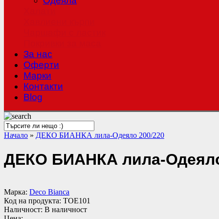
Одеяла
Халати
Хавлиени кърпи
Чаршафи с ластик
Покривки за маса
За нас
Оферти
Mарки
Контакти
Blog
Начало
»
ДЕКО БИАНКА лила-Одеяло 200/220
ДЕКО БИАНКА лила-Одеяло
Марка:
Deco Bianca
Код на продукта:
TOE101
Наличност:
В наличност
Цена: