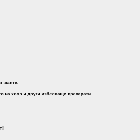
то шалте.
то на хлор и други избелващи препарати.
т!