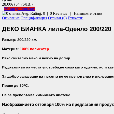
28,00€
(54,76ЛВ.)
Желая да поръчам
Avg. Rating:
0
|
0
Reviews
|
Напишете отзив
Описание
Спецификация
Отзиви (0)
Етикети:
ДЕКО БИАНКА лила-Одеяло 200/220
Размер: 200/220 см.
Материя:
100
% полиестер
Изключително меко и нежно на допир.
Издръжливo на честа употреба,не само като одеяло, но и ка
За добро запазване на тъканта не се препоръчва използване
Пране до 30
С.
0
Не се препоръчва химическо чистене.
Изображението отговаря 100% на предлагания продук