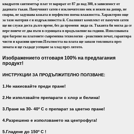
квадратен сантиметър плат те варират от 87 до над 300, в зависимост от
дадената тъкан. Памучният сатен е изключително мек и нежен на допир, не
спарва, не задушава кожата и перфектно поема влажността. Характерно още
за тази материя е и издръжливостта й. Спалният комплект от памучен сатен
ще ви служи доста дълго време, без да промени вида си. Тъканта би могла да се
пере повече от два пъти в седмицата в продължение на години. Използваната
при багрене на платовете съвременна технология - реактивен печат, гарантира
чисти и красиви цветове.
Плътността на плата ще запази топлината през
зимата и ще създаде усещане за хлад през лятото.
Изображението отговаря 100% на предлагания
продукт!
ИНСТРУКЦИИ ЗА ПРОДЪЛЖИТЕЛНО ПОЛЗВАНЕ:
1.Не накисвайте преди пране!
2.Не използвайте препарати с хлор и белина!
3.Пране на 30- 40
º С с препарат за цветно пране!
4.Разрешено е използването на центрофуга!
5.Гладене до 150º С !