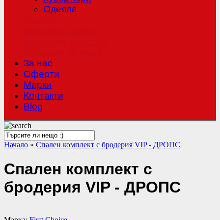
Одеяла
Халати
Хавлиени кърпи
Чаршафи с ластик
Покривки за маса
За нас
Оферти
Mарки
Контакти
Blog
Начало
»
Спален комплект с бродерия VIP - ДРОПС
Спален комплект с
бродерия VIP - ДРОПС
Марка:
First Choice