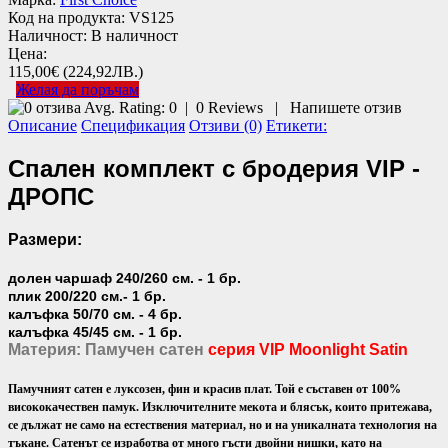
Код на продукта:
VS125
Наличност:
В наличност
Цена:
115,00€
(224,92ЛВ.)
Желая да поръчам
Avg. Rating:
0
|
0
Reviews
|
Напишете отзив
Описание
Спецификация
Отзиви (0)
Етикети:
Спален комплект с бродерия VIP -
ДРОПС
Размери:
долен чаршаф 240/260 см. - 1 бр.
плик 200/220 см.- 1 бр.
калъфка 50/70 см. - 4 бр.
калъфка 45/45 см. - 1 бр.
Материя: Памучен сатен
серия VIP Moonlight Satin
Памучният сатен е луксозен, фин и красив плат. Той е съставен от 100%
висококачествен памук. Изключителните мекота и блясък, които притежава,
се дължат не само на естествения материал, но и на уникалната технология на
тъкане. Сатенът се изработва от много гъсти двойни нишки, като на