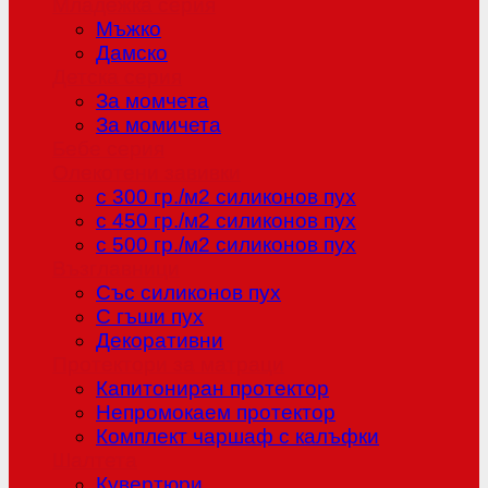
Младежка серия
Мъжко
Дамско
Детска серия
За момчета
За момичета
Бебе серия
Олекотени завивки
с 300 гр./м2 силиконов пух
с 450 гр./м2 силиконов пух
с 500 гр./м2 силиконов пух
Възглавници
Със силиконов пух
С гъши пух
Декоративни
Протектори за матраци
Капитониран протектор
Непромокаем протектор
Комплект чаршаф с калъфки
Шалтета
Кувертюри