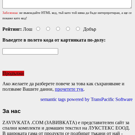
Забележка:
не въвеждайте HTML код, тъй като той няма да бъде интерпретиран, а ще се
покаже като код!
Рейтинг:
Лош
Добър
Въведете в полето кода от картинката по-долу:
Продължи
Ако желаете да разберете повече за това как съхраняваме и
ползваме Вашите данни,
прочетете тук
.
semantic tags powered by TransPacific Software
За нас
ZAVIVKATA .COM (ЗАВИВКАТА) е представителен сайт за
спални комплекти и домашен текстил на ЛУКСТЕКС ЕООД.
В широката гама от продукти се подбират тъкани от най -