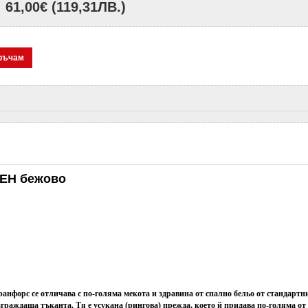
61,00€
(119,31ЛВ.)
ръчам
ЛЕН бежово
ранфорс се отличава с по-голяма мекота и здравина от спално бельо от стандартн
зграждаща тъканта. Тя е усукана (рингова) прежда, което й придава по-голяма от