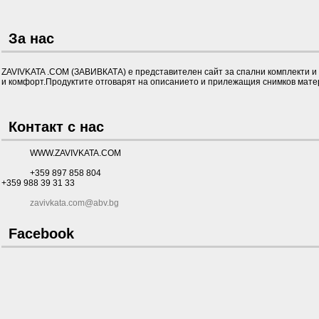
За нас
ZAVIVKATA .COM (ЗАВИВКАТА) е представителен сайт за спални комплекти и д
и комфорт.Продуктите отговарят на описанието и прилежащия снимков матер
Контакт с нас
WWW.ZAVIVKATA.COM
+359 897 858 804
+359 988 39 31 33
zavivkata.com@abv.bg
Facebook