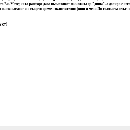
то Ви.
Материята ранфорс дава възможност на кожата да "диша", а допира с него
н на свиваемост и в същото време изключително фини и меки.
По-голямата плътнос
кт!