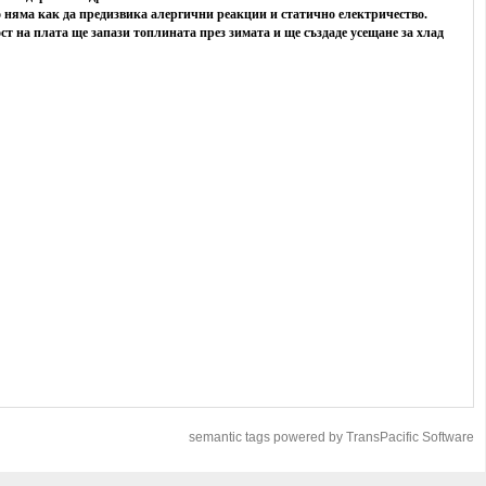
 няма как да предизвика алергични реакции и статично електричество.
т на плата ще запази топлината през зимата и ще създаде усещане за хлад
semantic tags powered by TransPacific Software