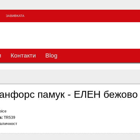
ЗАВИВКАТА
3
и
Контакти
Blog
ранфорс памук - ЕЛЕН бежово
oice
а:
TR539
аличност