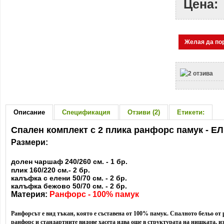
Цена:
Желая да по
Описание
Спецификация
Отзиви (2)
Етикети:
Спален комплект с 2 плика ранфорс памук - Е
Размери:
долен чаршаф 240/260 см. - 1 бр.
плик 160/220 см.- 2 бр.
калъфка с елени 50/70 см. - 2 бр.
калъфка бежово 50/70 см. - 2 бр.
Материя:
Ранфорс - 100% памук
Ранфорсът е вид тъкан, която е съставена от 100% памук. Спалното бельо от 
ранфорс и стандартните видове хасета идва още в структурата на нишката, и