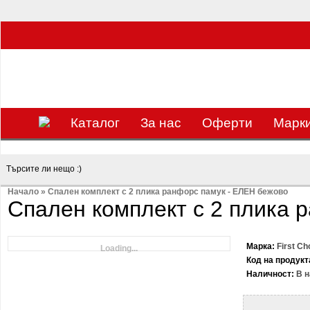
ЗА НАС Е УДОВОЛСТВИЕ ДА РАБОТИМ ЗА ВАС - 0897 858 804 / 0988 393 13
Каталог
За нас
Оферти
Mарк
Начало
»
Спален комплект с 2 плика ранфорс памук - ЕЛЕН бежово
Спален комплект с 2 плика 
Марка:
First Ch
Loading...
Код на продукт
Наличност:
В н