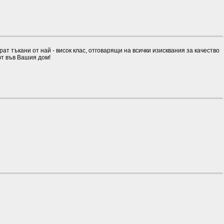
 тъкани от най - висок клас, отговарящи на всички изисквания за качество
ют във Вашия дом!