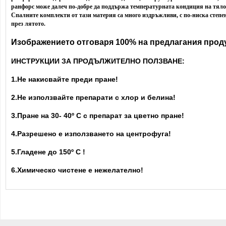
ранфорс може далеч по-добре да поддържа температурната кондиция на тяло
Спалните комплекти от тази материя са много издръжливи, с по-ниска степе
през лятото.
Изображението отговаря 100% на предлагания проду
ИНСТРУКЦИИ ЗА ПРОДЪЛЖИТЕЛНО ПОЛЗВАНЕ:
1.Не накисвайте преди пране!
2.Не използвайте препарати с хлор и белина!
3.Пране на 30- 40
º С с препарат за цветно пране!
4.Разрешено е използването на центрофуга!
5.Гладене до 150º С !
6.Химическо чистене е нежелателно!