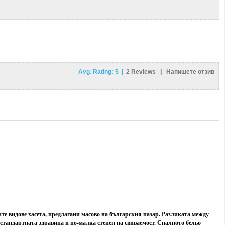
Avg. Rating:
5
|
2
Reviews
|
Напишете отзив
ите видове хасета, предлагани масово на българския пазар. Разликата между
 стандартната здравина и по-малка степен на свиваемост. Спалното бельо