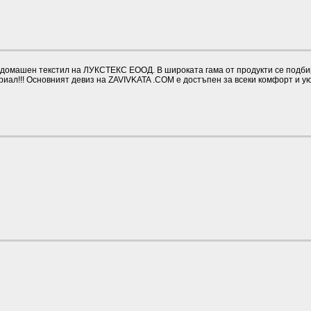
омашен текстил на ЛУКСТЕКС ЕООД. В широката гама от продукти се подбират
иал!!! Основният девиз на ZAVIVKATA .COM е достъпен за всеки комфорт и у