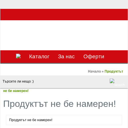
ЗА НАС Е УДОВОЛСТВИЕ ДА РАБОТИМ ЗА ВАС - 0897 858 804 / 0988 393
133
€
ЛВ.
ЗАВИВКАТА
ВАЛУТА
Каталог
За нас
Оферти
Mарки
Контакти
Blog
Начало
»
Продуктът
не бе намерен!
Продуктът не бе намерен!
Продуктът не бе намерен!