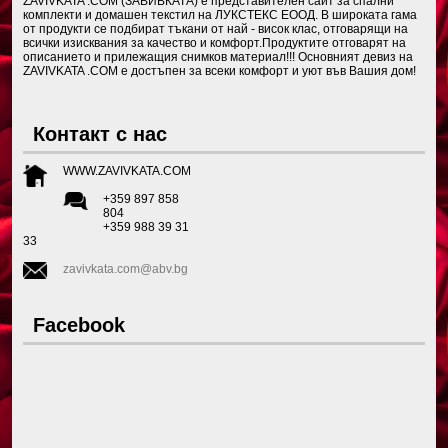
ZAVIVKATA .COM (ЗАВИВКАТА) е представителен сайт за спални
комплекти и домашен текстил на ЛУКСТЕКС ЕООД. В широката гама
от продукти се подбират тъкани от най - висок клас, отговарящи на
всички изисквания за качество и комфорт.Продуктите отговарят на
описанието и прилежащия снимков материал!!! Основният девиз на
ZAVIVKATA .COM е достъпен за всеки комфорт и уют във Вашия дом!
Контакт с нас
WWW.ZAVIVKATA.COM
+359 897 858
804
+359 988 39 31
33
zavivkata.com@abv.bg
Facebook