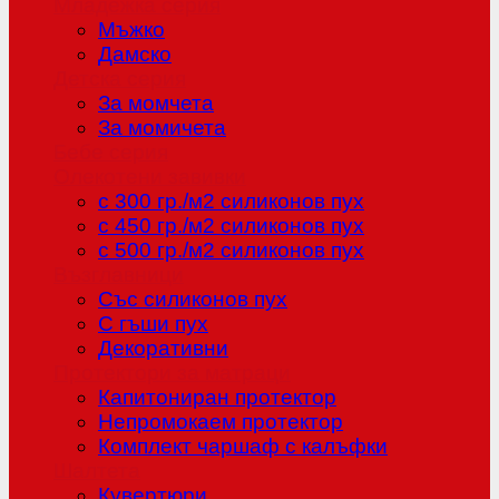
Младежка серия
Мъжко
Дамско
Детска серия
За момчета
За момичета
Бебе серия
Олекотени завивки
с 300 гр./м2 силиконов пух
с 450 гр./м2 силиконов пух
с 500 гр./м2 силиконов пух
Възглавници
Със силиконов пух
С гъши пух
Декоративни
Протектори за матраци
Капитониран протектор
Непромокаем протектор
Комплект чаршаф с калъфки
Шалтета
Кувертюри