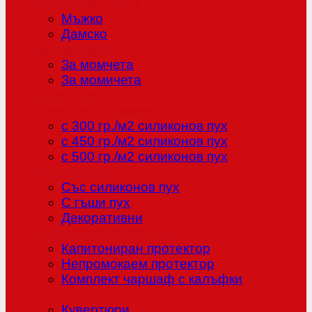
Младежка серия
Мъжко
Дамско
Детска серия
За момчета
За момичета
Бебе серия
Олекотени завивки
с 300 гр./м2 силиконов пух
с 450 гр./м2 силиконов пух
с 500 гр./м2 силиконов пух
Възглавници
Със силиконов пух
С гъши пух
Декоративни
Протектори за матраци
Капитониран протектор
Непромокаем протектор
Комплект чаршаф с калъфки
Шалтета
Кувертюри