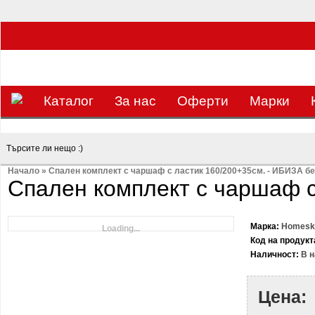
ЗА НАС Е УДОВОЛСТВИЕ ДА РАБОТИМ ЗА ВАС - 0897 858 804 / 0988 393 13
Каталог
За нас
Оферти
Mарки
Начало
»
Спален комплект с чаршаф с ластик 160/200+35см. - ИБИЗА б
Спален комплект с чаршаф с
Марка:
Homesko
Loading...
Код на продукт
Наличност:
В н
Цена: