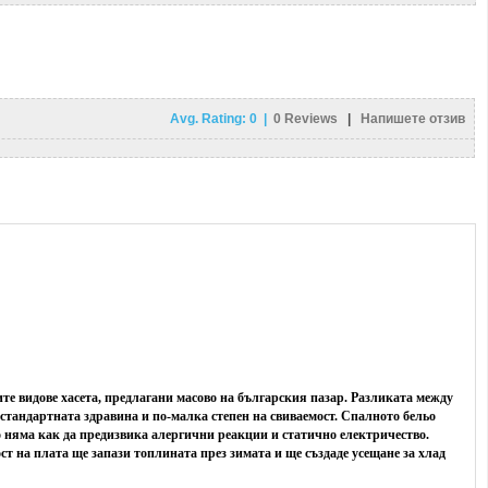
Avg. Rating:
0
|
0
Reviews
|
Напишете отзив
ите видове хасета, предлагани масово на българския пазар. Разликата между
 стандартната здравина и по-малка степен на свиваемост. Спалното бельо
 няма как да предизвика алергични реакции и статично електричество.
т на плата ще запази топлината през зимата и ще създаде усещане за хлад