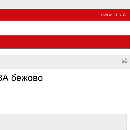
€
ЛВ.
ВАЛУТА
ЗА бежово