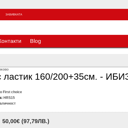
ЗАВИВКАТА
3
Контакти
Blog
ежово
 ластик 160/200+35см. - ИБИ
 First choice
а:
HRS15
аличност
50,00€
(97,79ЛВ.)