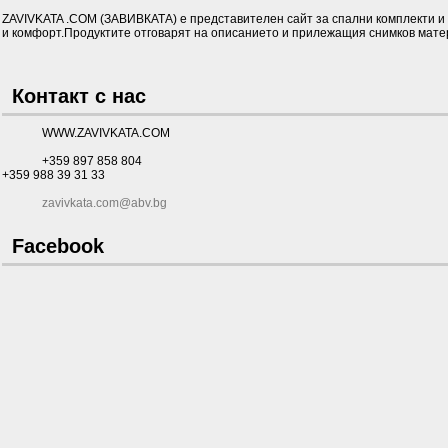
ZAVIVKATA .COM (ЗАВИВКАТА) е представителен сайт за спални комплекти и д
и комфорт.Продуктите отговарят на описанието и прилежащия снимков матер
Контакт с нас
WWW.ZAVIVKATA.COM
+359 897 858 804
+359 988 39 31 33
zavivkata.com@abv.bg
Facebook