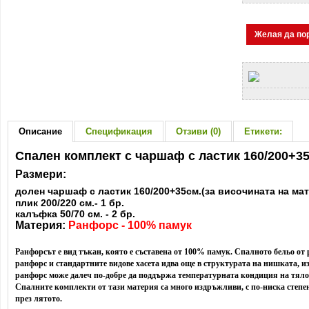
Желая да по
Описание
Спецификация
Отзиви (0)
Етикети:
Спален комплект с чаршаф с ластик 160/200+3
Размери:
долен чаршаф с ластик 160/200+35см.(за височината на матр
плик 200/220 см.- 1 бр.
калъфка 50/70 см. - 2 бр.
Материя:
Ранфорс - 100% памук
Ранфорсът е вид тъкан, която е съставена от 100% памук. Спалното бельо от 
ранфорс и стандартните видове хасета идва още в структурата на нишката, и
ранфорс може далеч по-добре да поддържа температурната кондиция на тяло
Спалните комплекти от тази материя са много издръжливи, с по-ниска степе
през лятото.