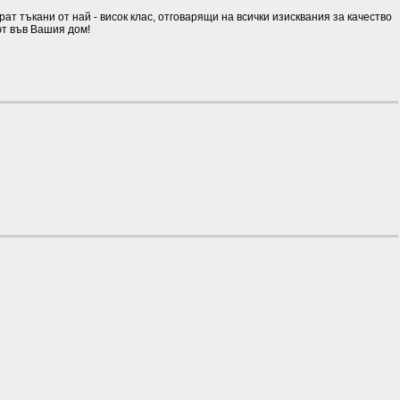
 тъкани от най - висок клас, отговарящи на всички изисквания за качество
ют във Вашия дом!