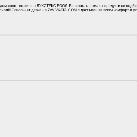
омашен текстил на ЛУКСТЕКС ЕООД. В широката гама от продукти се подбират
иал!!! Основният девиз на ZAVIVKATA .COM е достъпен за всеки комфорт и у