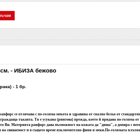
ръчам
5см. - ИБИЗА бежово
ака) - 1 бр.
ранфорс се отличава с по-голяма мекота и здравина от спално бельо от стандартн
зграждаща тъканта. Тя е усукана (рингова) прежда, което й придава по-голяма от
то Ви.
Материята ранфорс дава възможност на кожата да "диша", а допира с него
н на свиваемост и в същото време изключително фини и меки.
По-голямата плътнос