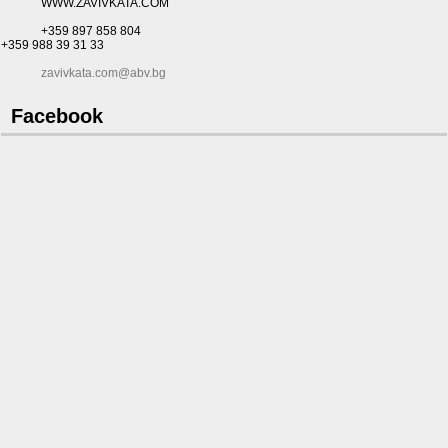
WWW.ZAVIVKATA.COM
+359 897 858 804
+359 988 39 31 33
zavivkata.com@abv.bg
Facebook