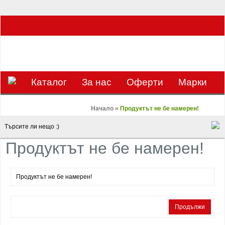
ЗА НАС Е УДОВОЛСТВИЕ ДА РАБОТИМ ЗА ВАС - 0897 858 804 / 0988 393
133
€
ЛВ.
ЗАВИВКАТА
ВАЛУТА
Каталог
За нас
Оферти
Mарки
Контакти
Blog
Начало
»
Продуктът не бе намерен!
Продуктът не бе намерен!
Продуктът не бе намерен!
Продължи