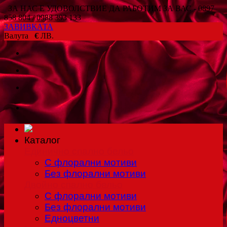
ЗА НАС Е УДОВОЛСТВИЕ ДА РАБОТИМ ЗА ВАС - 0897
858 804 / 0988 393 133
ЗАВИВКАТА
Валута
€
ЛВ.
Каталог
Единично спално бельо
С флорални мотиви
Без флорални мотиви
Двойно спално бельо
С флорални мотиви
Без флорални мотиви
Едноцветни