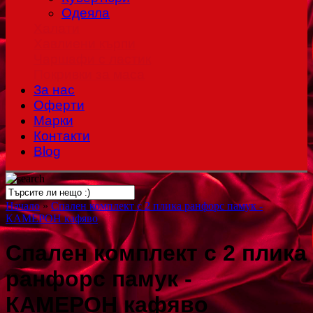
Одеяла
Халати
Хавлиени кърпи
Чаршафи с ластик
Покривки за маса
За нас
Оферти
Mарки
Контакти
Blog
Начало
»
Спален комплект с 2 плика ранфорс памук -
КАМЕРОН кафяво
Спален комплект с 2 плика
ранфорс памук -
КАМЕРОН кафяво