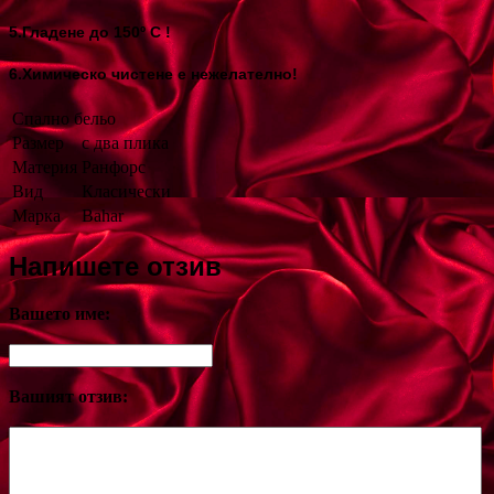
5.Гладене до 150º С !
6.Химическо чистене е нежелателно!
Спално бельо
Размер
с два плика
Материя
Ранфорс
Вид
Класически
Марка
Bahar
Напишете отзив
Вашето име:
Вашият отзив: