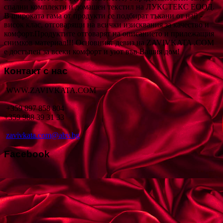
спални комплекти и домашен текстил на ЛУКСТЕКС ЕООД.
В широката гама от продукти се подбират тъкани от най -
висок клас, отговарящи на всички изисквания за качество и
комфорт.Продуктите отговарят на описанието и прилежащия
снимков материал!!! Основният девиз на ZAVIVKATA .COM
е достъпен за всеки комфорт и уют във Вашия дом!
Контакт с нас
WWW.ZAVIVKATA.COM
+359 897 858 804
+359 988 39 31 33
zavivkata.com@abv.bg
Facebook