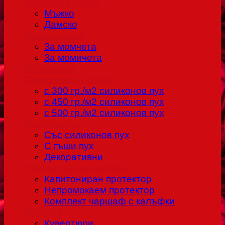
Младежка серия
Мъжко
Дамско
Детска серия
За момчета
За момичета
Бебе серия
Олекотени завивки
с 300 гр./м2 силиконов пух
с 450 гр./м2 силиконов пух
с 500 гр./м2 силиконов пух
Възглавници
Със силиконов пух
С гъши пух
Декоративни
Протектори за матраци
Капитониран протектор
Непромокаем протектор
Комплект чаршаф с калъфки
Шалтета
Кувертюри