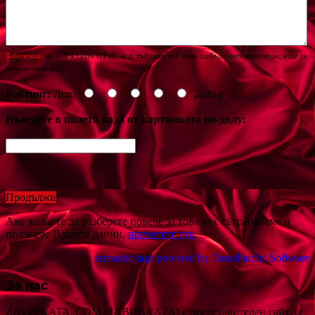
Забележка:
не въвеждайте HTML код, тъй като той няма да бъде интерпретиран, а ще се
покаже като код!
Рейтинг:
Лош
Добър
Въведете в полето кода от картинката по-долу:
Продължи
Ако желаете да разберете повече за това как съхраняваме и
ползваме Вашите данни,
прочетете тук
.
semantic tags powered by TransPacific Software
За нас
ZAVIVKATA .COM (ЗАВИВКАТА) е представителен сайт за