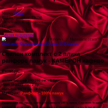
Марка:
Bahar
Код на продукта:
TR750
Наличност:
В наличност
Цена:
56,00€
(109,53ЛВ.)
Желая да поръчам
Avg. Rating:
5
|
1
Reviews
|
Напишете отзив
Описание
Спецификация
Отзиви (1)
Етикети:
Спален комплект с 2 плика
ранфорс памук - КАМЕРОН кафяво
Размери:
долен чаршаф 240/260 см. - 1 бр.
плик 160/220 см.- 2 бр.
калъфка 50/70 см. - 2 бр.
Материя:
Ранфорс - 100% памук
Ранфорсът е вид тъкан, която е съставена от 100% памук. Спалното бельо от
ранфорс се отличава с по-голяма мекота и здравина от спално бельо от