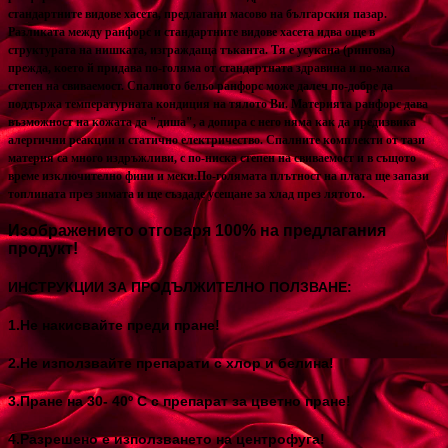
стандартните видове хасета, предлагани масово на българския пазар.
Разликата между ранфорс и стандартните видове хасета идва още в
структурата на нишката, изграждаща тъканта. Тя е усукана (рингова)
прежда, което й придава по-голяма от стандартната здравина и по-малка
степен на свиваемост. Спалното бельо ранфорс може далеч по-добре да
поддържа температурната кондиция на тялото Ви.
Материята ранфорс дава
възможност на кожата да "диша", а допира с него няма как да предизвика
алергични реакции и статично електричество. Спалните комплекти от тази
материя са много издръжливи, с по-ниска степен на свиваемост и в същото
време изключително фини и меки.
По-голямата плътност на плата ще запази
топлината през зимата и ще създаде усещане за хлад през лятото.
Изображението отговаря 100% на предлагания
продукт!
ИНСТРУКЦИИ ЗА ПРОДЪЛЖИТЕЛНО ПОЛЗВАНЕ:
1.Не накисвайте преди пране!
2.Не използвайте препарати с хлор и белина!
3.Пране на 30- 40
º С с препарат за цветно пране!
4.Разрешено е използването на центрофуга!