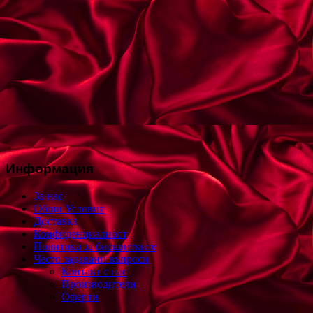
Информация
За нас
Общи Условия
Доставка
Конфиденциалност
Политика за бисквитките
Често задавани въпроси
Контакт с нас
Производители
Оферти