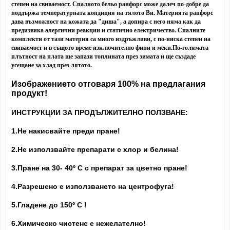
степен на свиваемост. Спалното бельо ранфорс може далеч по-добре да
поддържа температурната кондиция на тялото Ви.
Материята ранфорс
дава възможност на кожата да "диша", а допира с него няма как да
предизвика алергични реакции и статично електричество. Спалните
комплекти от тази материя са много издръжливи, с по-ниска степен на
свиваемост и в същото време изключително фини и меки.
По-голямата
плътност на плата ще запази топлината през зимата и ще създаде
усещане за хлад през лятото.
Изображението отговаря 100% на предлагания
продукт!
ИНСТРУКЦИИ ЗА ПРОДЪЛЖИТЕЛНО ПОЛЗВАНЕ:
1.Не накисвайте преди пране!
2.Не използвайте препарати с хлор и белина!
3.Пране на 30- 40
º С с препарат за цветно пране!
4.Разрешено е използването на центрофуга!
5.Гладене до 150º С !
6.Химическо чистене е нежелателно!