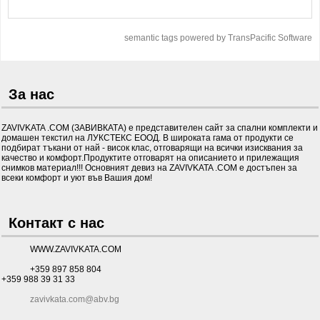
semantic tags powered by TransPacific Software
За нас
ZAVIVKATA .COM (ЗАВИВКАТА) е представителен сайт за спални комплекти и
домашен текстил на ЛУКСТЕКС ЕООД. В широката гама от продукти се
подбират тъкани от най - висок клас, отговарящи на всички изисквания за
качество и комфорт.Продуктите отговарят на описанието и прилежащия
снимков материал!!! Основният девиз на ZAVIVKATA .COM е достъпен за
всеки комфорт и уют във Вашия дом!
Контакт с нас
WWW.ZAVIVKATA.COM
+359 897 858 804
+359 988 39 31 33
zavivkata.com@abv.bg