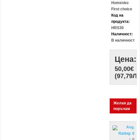
Homesko
First choice
Код на
продукта:
HRS30
Наличност:
В наличност
Цена:
50,00€
(97,79ЛВ
Желая да
поръчам
Avg.
Rating:
0
|
0