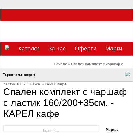
ЗА НАС Е УДОВОЛСТВИЕ ДА РАБОТИМ ЗА ВАС - 0897 858 804 / 0988 393
133
€
ЛВ.
ЗАВИВКАТА
ВАЛУТА
Каталог
За нас
Оферти
Mарки
Контакти
Blog
Начало
»
Спален комплект с чаршаф с
ластик 160/200+35см. - КАРЕЛ кафе
Спален комплект с чаршаф
с ластик 160/200+35см. -
КАРЕЛ кафе
Марка:
Loading...