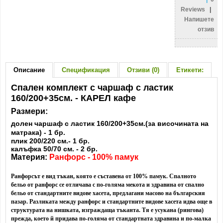
Reviews
|
Напишете
отзив
Описание
Спецификация
Отзиви (0)
Етикети:
Спален комплект с чаршаф с ластик
160/200+35см. - КАРЕЛ кафе
Размери:
долен чаршаф с ластик 160/200+35см.(за височината на
матрака) - 1 бр.
плик 200/220 см.- 1 бр.
калъфка 50/70 см. - 2 бр.
Материя:
Ранфорс - 100% памук
Ранфорсът е вид тъкан, която е съставена от 100% памук. Спалното
бельо от ранфорс се отличава с по-голяма мекота и здравина от спално
бельо от стандартните видове хасета, предлагани масово на българския
пазар. Разликата между ранфорс и стандартните видове хасета идва още в
структурата на нишката, изграждаща тъканта. Тя е усукана (рингова)
прежда, което й придава по-голяма от стандартната здравина и по-малка