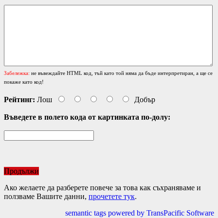
Забележка:
не въвеждайте HTML код, тъй като той няма да бъде интерпретиран, а ще се
покаже като код!
Рейтинг:
Лош
Добър
Въведете в полето кода от картинката по-долу:
Продължи
Ако желаете да разберете повече за това как съхраняваме и
ползваме Вашите данни,
прочетете тук
.
semantic tags powered by TransPacific Software