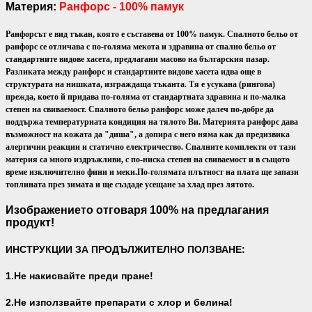
Материя:
Ранфорс - 100% памук
Ранфорсът е вид тъкан, която е съставена от 100% памук. Спалното бельо от
ранфорс се отличава с по-голяма мекота и здравина от спално бельо от
стандартните видове хасета, предлагани масово на българския пазар.
Разликата между ранфорс и стандартните видове хасета идва още в
структурата на нишката, изграждаща тъканта. Тя е усукана (рингова)
прежда, което й придава по-голяма от стандартната здравина и по-малка
степен на свиваемост. Спалното бельо ранфорс може далеч по-добре да
поддържа температурната кондиция на тялото Ви.
Материята ранфорс дава
възможност на кожата да "диша", а допира с него няма как да предизвика
алергични реакции и статично електричество. Спалните комплекти от тази
материя са много издръжливи, с по-ниска степен на свиваемост и в същото
време изключително фини и меки.
По-голямата плътност на плата ще запази
топлината през зимата и ще създаде усещане за хлад през лятото.
Изображението отговаря 100% на предлагания
продукт!
ИНСТРУКЦИИ ЗА ПРОДЪЛЖИТЕЛНО ПОЛЗВАНЕ:
1.Не накисвайте преди пране!
2.Не използвайте препарати с хлор и белина!