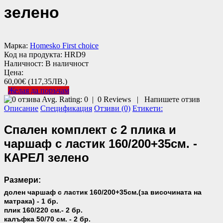
зелено
Марка:
Homesko First choice
Код на продукта:
HRD9
Наличност:
В наличност
Цена:
60,00€
(117,35ЛВ.)
Желая да поръчам
Avg. Rating:
0
|
0
Reviews
|
Напишете отзив
Описание
Спецификация
Отзиви (0)
Етикети:
Спален комплект с 2 плика и
чаршаф с ластик 160/200+35см. -
КАРЕЛ зелено
Размери:
долен чаршаф с ластик 160/200+35см.(за височината на
матрака) - 1 бр.
плик 160/220 см.- 2 бр.
калъфка 50/70 см. - 2 бр.