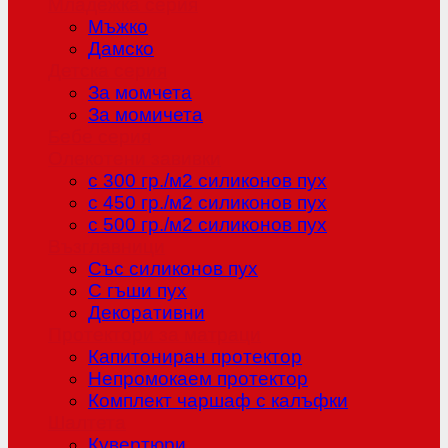
Младежка серия
Мъжко
Дамско
Детска серия
За момчета
За момичета
Бебе серия
Олекотени завивки
с 300 гр./м2 силиконов пух
с 450 гр./м2 силиконов пух
с 500 гр./м2 силиконов пух
Възглавници
Със силиконов пух
С гъши пух
Декоративни
Протектори за матраци
Капитониран протектор
Непромокаем протектор
Комплект чаршаф с калъфки
Шалтета
Кувертюри