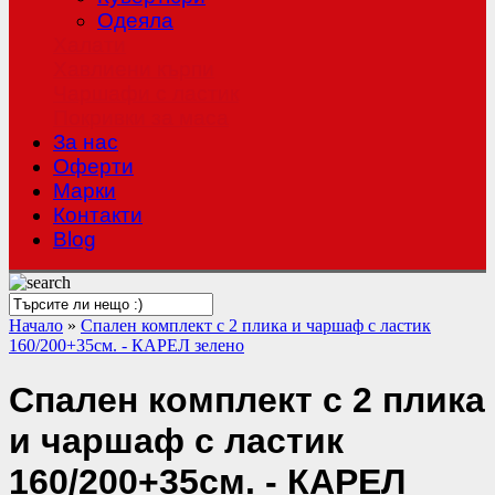
Одеяла
Халати
Хавлиени кърпи
Чаршафи с ластик
Покривки за маса
За нас
Оферти
Mарки
Контакти
Blog
Начало
»
Спален комплект с 2 плика и чаршаф с ластик
160/200+35см. - КАРЕЛ зелено
Спален комплект с 2 плика
и чаршаф с ластик
160/200+35см. - КАРЕЛ